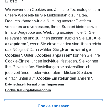
bieten?
Wer wird verreisen
2 Erwachsene
Keine Kinder
Wir verwenden Cookies und ähnliche Technologien, um
unsere Webseite für Sie funktionsfähig zu halten.
Mehr Filter anzeigen
Dadurch können wir die Nutzung unserer Plattform
verstehen und verbessern, Ihnen Support bieten sowie
Inhalte, Angebote und Werbung anzeigen, die für Sie
relevant sind und zu Ihnen passen. Klicken Sie auf
„Alle
akzeptieren“
, wenn Sie einverstanden sind. Ihnen reicht
das Nötigste? Dann wählen Sie
„Nur notwendige
Footer
Cookies“
. Unter
„Cookies anpassen“
können Sie Ihre
Footer navigation
Cookie-Einstellungen individuell festlegen. Sie können
Über uns
Ihre Privatsphäre-Einstellungen selbstverständlich
AGB
jederzeit ändern oder widerrufen – klicken Sie dazu
Service & Hilfe
Cookie-Einstellungen ändern
einfach unten auf
„Cookie-Einstellungen ändern“
.
Barrierefreies Reisen
Datenschutz-Informationen
Impressum
Cookie-Richtlinie
Folgen Sie uns
Check-in
Cookie/Tracking-Informationen
Datenschutz
FAQ
Impressum
Flugbeschränkungen
Hilfe & Kontakt
Cookie anpassen