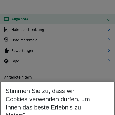
Angebote
Hotelbeschreibung
Hotelmerkmale
Bewertungen
Lage
Angebote filtern
Ändern Sie Ihre Kriterien nach Ihren Wünschen
Stimmen Sie zu, dass wir
Abflughafen wählen
Beliebiger Abflughafen
Cookies verwenden dürfen, um
Reisezeitraum wählen
Ihnen das beste Erlebnis zu
11.08.26
–
09.08.27
5-8 Nächte