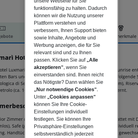
unsere Webseite für Sie
funktionsfähig zu halten. Dadurch
können wir die Nutzung unserer
Plattform verstehen und
verbessern, Ihnen Support bieten
ebote
Hotelbeschreibung
Hotelmerkmale
sowie Inhalte, Angebote und
elbeschreibung
Werbung anzeigen, die für Sie
relevant sind und zu Ihnen
marì Hotel & Spa
passen. Klicken Sie auf
„Alle
3
akzeptieren“
, wenn Sie
otel Luxmari Hotel & Spa liegt ca. 1 km vom Strand Lido Sunrise ent
einverstanden sind. Ihnen reicht
ten Bars und Restaurants gelangt man nach rund 50 m. Folgende S
das Nötigste? Dann wählen Sie
ologica di Segesta (ca. 10 km), Tempio di Segesta (ca. 10 km), Rise
„Nur notwendige Cookies“
.
etrolo (ca. 100 m). Der Flughafen (PMO) ist ca. 45 km entfernt.
Unter
„Cookies anpassen“
können Sie Ihre Cookie-
merbeschreibung
Einstellungen individuell
ior Zimmer (Stadtblick, Balkon): Die Zimmer sind ausgestattet mit 
festlegen. Sie können Ihre
enlos), Safe (ggf. geg. Gebühr) und Flatscreen-TV sowie individuell 
Privatsphäre-Einstellungen
ng. Handtücher werden gewechselt. Die Bettwäsche wird gewechselt
selbstverständlich jederzeit