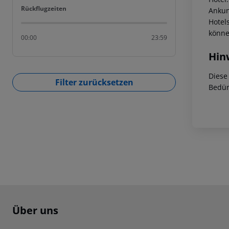
Rückflugzeiten
Rückflugzeiten
Ankunf
Hotel
könne
00:00
23:59
Hin
Diese
Filter zurücksetzen
Bedür
Footer
Footer navigation
Über uns