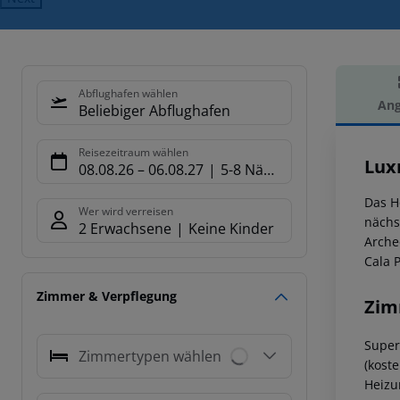
Abflughafen wählen
Ang
Beliebiger Abflughafen
Hot
Reisezeitraum wählen
Lux
08.08.26
–
06.08.27
5-8 Nächte
Das H
Wer wird verreisen
nächs
2 Erwachsene
Keine Kinder
Arche
Cala P
Zimmer & Verpflegung
Zim
Super
Zimmertypen wählen
(kost
Heizu