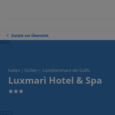
Zurück zur Übersicht
ious
Italien | Sizilien | Castellammare del Golfo
Luxmarì Hotel & Spa
3
Next