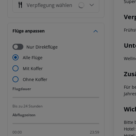
Super
Verpflegung wählen
Ver
Frühs
Flüge anpassen
Unt
Nur Direktflüge
Alle Flüge
Welln
Mit Koffer
Zus
Ohne Koffer
Für b
Flugdauer
Flugdauer
Jahre
Bis zu 24 Stunden
Wic
Abflugzeiten
Abflugzeiten
Bitte 
Hotel
00:00
23:59
Hotel