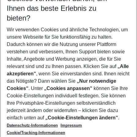
Reisezeitraum wählen
Ihnen das beste Erlebnis zu
09.08.26
–
07.08.27
5-8 Nächte
bieten?
Wer wird verreisen
2 Erwachsene
Keine Kinder
Wir verwenden Cookies und ähnliche Technologien, um
unsere Webseite für Sie funktionsfähig zu halten.
Mehr Filter anzeigen
Dadurch können wir die Nutzung unserer Plattform
verstehen und verbessern, Ihnen Support bieten sowie
Inhalte, Angebote und Werbung anzeigen, die für Sie
relevant sind und zu Ihnen passen. Klicken Sie auf
„Alle
akzeptieren“
, wenn Sie einverstanden sind. Ihnen reicht
das Nötigste? Dann wählen Sie
„Nur notwendige
Footer
Cookies“
. Unter
„Cookies anpassen“
können Sie Ihre
Footer navigation
Cookie-Einstellungen individuell festlegen. Sie können
Über uns
Ihre Privatsphäre-Einstellungen selbstverständlich
AGB
jederzeit ändern oder widerrufen – klicken Sie dazu
Service & Hilfe
Cookie-Einstellungen ändern
einfach unten auf
„Cookie-Einstellungen ändern“
.
Barrierefreies Reisen
Datenschutz-Informationen
Impressum
Cookie-Richtlinie
Folgen Sie uns
Check-in
Cookie/Tracking-Informationen
Datenschutz