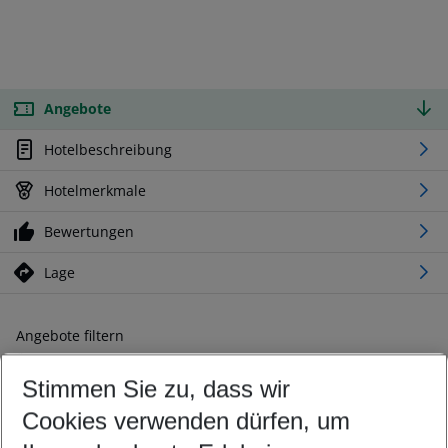
Angebote
Hotelbeschreibung
Hotelmerkmale
Bewertungen
Lage
Angebote filtern
Ändern Sie Ihre Kriterien nach Ihren Wünschen
Stimmen Sie zu, dass wir
Abflughafen wählen
Beliebiger Abflughafen
Cookies verwenden dürfen, um
Reisezeitraum wählen