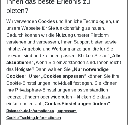
Ihnen das beste Erlebnis zu
09.08.26
–
07.08.27
5-8 Nächte
bieten?
Wer wird verreisen
2 Erwachsene
Keine Kinder
Wir verwenden Cookies und ähnliche Technologien, um
unsere Webseite für Sie funktionsfähig zu halten.
Mehr Filter anzeigen
Dadurch können wir die Nutzung unserer Plattform
verstehen und verbessern, Ihnen Support bieten sowie
Inhalte, Angebote und Werbung anzeigen, die für Sie
relevant sind und zu Ihnen passen. Klicken Sie auf
„Alle
akzeptieren“
, wenn Sie einverstanden sind. Ihnen reicht
das Nötigste? Dann wählen Sie
„Nur notwendige
Footer
Cookies“
. Unter
„Cookies anpassen“
können Sie Ihre
Footer navigation
Cookie-Einstellungen individuell festlegen. Sie können
Über uns
Ihre Privatsphäre-Einstellungen selbstverständlich
AGB
jederzeit ändern oder widerrufen – klicken Sie dazu
Service & Hilfe
Cookie-Einstellungen ändern
einfach unten auf
„Cookie-Einstellungen ändern“
.
Barrierefreies Reisen
Datenschutz-Informationen
Impressum
Cookie-Richtlinie
Folgen Sie uns
Check-in
Cookie/Tracking-Informationen
Datenschutz
FAQ
Impressum