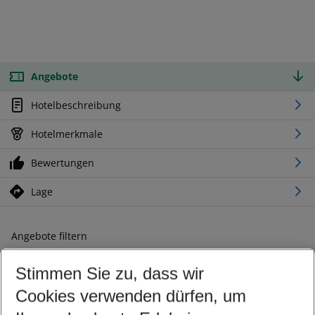
Angebote
Hotelbeschreibung
Hotelmerkmale
Bewertungen
Lage
Angebote filtern
Ändern Sie Ihre Kriterien nach Ihren Wünschen
Stimmen Sie zu, dass wir
Abflughafen wählen
Beliebiger Abflughafen
Cookies verwenden dürfen, um
Reisezeitraum wählen