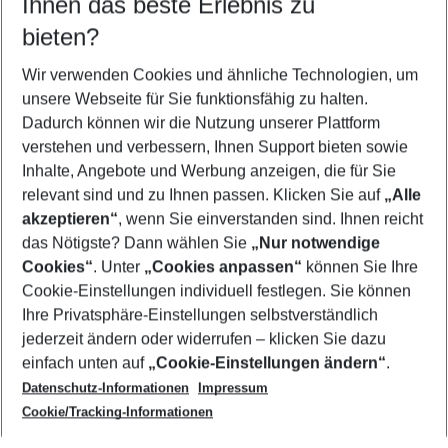
Ihnen das beste Erlebnis zu
11.08.26
–
09.08.27
5-8 Nächte
bieten?
Wer wird verreisen
2 Erwachsene
Keine Kinder
Wir verwenden Cookies und ähnliche Technologien, um
unsere Webseite für Sie funktionsfähig zu halten.
Mehr Filter anzeigen
Dadurch können wir die Nutzung unserer Plattform
verstehen und verbessern, Ihnen Support bieten sowie
Inhalte, Angebote und Werbung anzeigen, die für Sie
relevant sind und zu Ihnen passen. Klicken Sie auf
„Alle
akzeptieren“
, wenn Sie einverstanden sind. Ihnen reicht
das Nötigste? Dann wählen Sie
„Nur notwendige
Footer
Cookies“
. Unter
„Cookies anpassen“
können Sie Ihre
Footer navigation
Cookie-Einstellungen individuell festlegen. Sie können
Über uns
Ihre Privatsphäre-Einstellungen selbstverständlich
AGB
jederzeit ändern oder widerrufen – klicken Sie dazu
Service & Hilfe
Cookie-Einstellungen ändern
einfach unten auf
„Cookie-Einstellungen ändern“
.
Barrierefreies Reisen
Datenschutz-Informationen
Impressum
Cookie-Richtlinie
Folgen Sie uns
Check-in
Cookie/Tracking-Informationen
Datenschutz
FAQ
Impressum