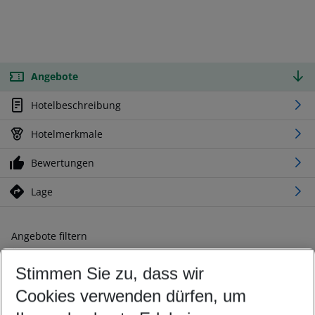
Angebote
Hotelbeschreibung
Hotelmerkmale
Bewertungen
Lage
Angebote filtern
Ändern Sie Ihre Kriterien nach Ihren Wünschen
Stimmen Sie zu, dass wir
Abflughafen wählen
Beliebiger Abflughafen
Cookies verwenden dürfen, um
Reisezeitraum wählen