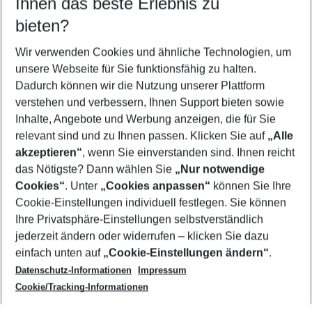
Ihnen das beste Erlebnis zu
10.08.26
–
08.08.27
5-8 Nächte
bieten?
Wer wird verreisen
2 Erwachsene
Keine Kinder
Wir verwenden Cookies und ähnliche Technologien, um
unsere Webseite für Sie funktionsfähig zu halten.
Mehr Filter anzeigen
Dadurch können wir die Nutzung unserer Plattform
verstehen und verbessern, Ihnen Support bieten sowie
Inhalte, Angebote und Werbung anzeigen, die für Sie
relevant sind und zu Ihnen passen. Klicken Sie auf
„Alle
akzeptieren“
, wenn Sie einverstanden sind. Ihnen reicht
das Nötigste? Dann wählen Sie
„Nur notwendige
Footer
Cookies“
. Unter
„Cookies anpassen“
können Sie Ihre
Footer navigation
Cookie-Einstellungen individuell festlegen. Sie können
Über uns
Ihre Privatsphäre-Einstellungen selbstverständlich
AGB
jederzeit ändern oder widerrufen – klicken Sie dazu
Service & Hilfe
Cookie-Einstellungen ändern
einfach unten auf
„Cookie-Einstellungen ändern“
.
Barrierefreies Reisen
Datenschutz-Informationen
Impressum
Cookie-Richtlinie
Folgen Sie uns
Check-in
Cookie/Tracking-Informationen
Datenschutz
FAQ
Impressum