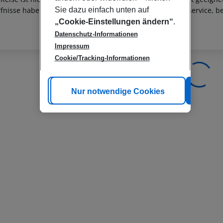
Sie dazu einfach unten auf
fnisse haben, wenden Sie sich bitte an unseren Kundenservice, be
„Cookie-Einstellungen ändern“
.
Datenschutz-Informationen
Impressum
Cookie/Tracking-Informationen
Cookie anpassen
Nur notwendige Cookies
Alle