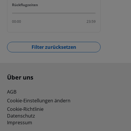
Rückflugzeiten
Rückflugzeiten
00:00
23:59
Filter zurücksetzen
Footer
Footer navigation
Über uns
AGB
Cookie-Einstellungen ändern
Cookie-Richtlinie
Datenschutz
Impressum