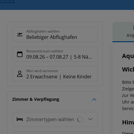
Abflughafen wählen
Ang
Beliebiger Abflughafen
Hot
Reisezeitraum wählen
Aqu
09.08.26
–
07.08.27
5-8 Nächte
Wic
Wer wird verreisen
2 Erwachsene
Keine Kinder
Bitte
Zielg
zur V
Zimmer & Verpflegung
Uhr a
Servi
Zimmertypen wählen
Hin
Diese