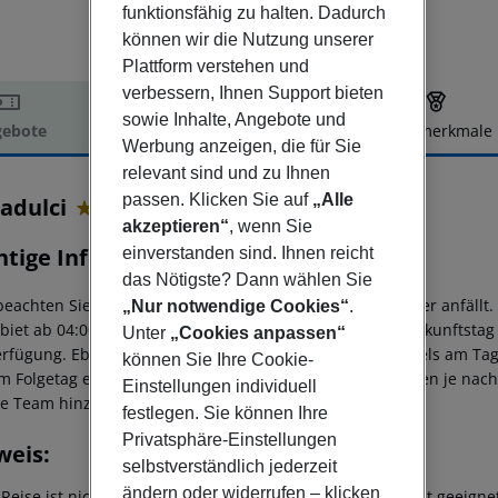
funktionsfähig zu halten. Dadurch
können wir die Nutzung unserer
Plattform verstehen und
verbessern, Ihnen Support bieten
sowie Inhalte, Angebote und
ebote
Hotelbeschreibung
Hotelmerkmale
Werbung anzeigen, die für Sie
elbeschreibung
relevant sind und zu Ihnen
passen. Klicken Sie auf
„Alle
adulci
4
akzeptieren“
, wenn Sie
htige Informationen
einverstanden sind. Ihnen reicht
das Nötigste? Dann wählen Sie
 beachten Sie, dass vor Ort pro Person eine Touristensteuer anfällt
„Nur notwendige Cookies“
.
ebiet ab 04:00 Uhr morgens steht das Hotelzimmer am Ankunftstag er
Unter
„Cookies anpassen“
erfügung. Ebenso ist die offizielle Check-Out-Zeit des Hotels am Tag
können Sie Ihre Cookie-
m Folgetag ein. Früh-Check-In bzw. Spät-Check-Out können je nach
Einstellungen individuell
ce Team hinzugebucht werden.
festlegen. Sie können Ihre
Privatsphäre-Einstellungen
weis:
selbstverständlich jederzeit
ändern oder widerrufen – klicken
 Reise ist nicht für Personen mit eingeschränkter Mobilität geeign