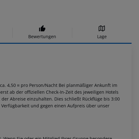
Bewertungen
Lage
. ca. 4,50 ¤ pro Person/Nacht Bei planmäßiger Ankunft im
st ab der offiziellen Check-In-Zeit des jeweiligen Hotels
 der Abreise einzuhalten. Dies schließt Rückflüge bis 3:00
 Verfügbarkeit und gegen einen Aufpreis über unser
et. Wenn Sie oder ein Mitglied Ihrer Gruppe besondere