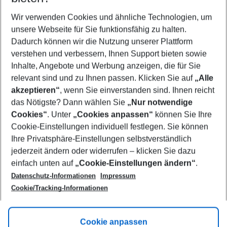
Wer wird verreisen
2 Erwachsene
Keine Kinder
Wir verwenden Cookies und ähnliche Technologien, um
unsere Webseite für Sie funktionsfähig zu halten.
Mehr Filter anzeigen
Dadurch können wir die Nutzung unserer Plattform
verstehen und verbessern, Ihnen Support bieten sowie
Inhalte, Angebote und Werbung anzeigen, die für Sie
relevant sind und zu Ihnen passen. Klicken Sie auf
„Alle
akzeptieren“
, wenn Sie einverstanden sind. Ihnen reicht
das Nötigste? Dann wählen Sie
„Nur notwendige
Footer
Cookies“
. Unter
„Cookies anpassen“
können Sie Ihre
Footer navigation
Cookie-Einstellungen individuell festlegen. Sie können
Über uns
Ihre Privatsphäre-Einstellungen selbstverständlich
AGB
jederzeit ändern oder widerrufen – klicken Sie dazu
Service & Hilfe
Cookie-Einstellungen ändern
einfach unten auf
„Cookie-Einstellungen ändern“
.
Barrierefreies Reisen
Datenschutz-Informationen
Impressum
Cookie-Richtlinie
Folgen Sie uns
Check-in
Cookie/Tracking-Informationen
Datenschutz
FAQ
Impressum
Flugbeschränkungen
Hilfe & Kontakt
Cookie anpassen