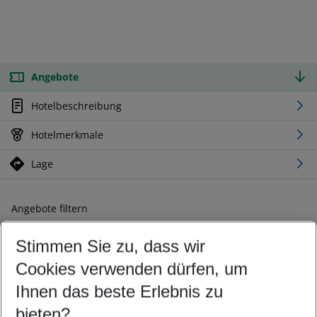
Angebote
Hotelbeschreibung
Hotelmerkmale
Lage
Angebote filtern
Ändern Sie Ihre Kriterien nach Ihren Wünschen
Stimmen Sie zu, dass wir
Abflughafen wählen
Beliebiger Abflughafen
Cookies verwenden dürfen, um
Reisezeitraum wählen
Ihnen das beste Erlebnis zu
11.08.26
–
09.08.27
5-8 Nächte
bieten?