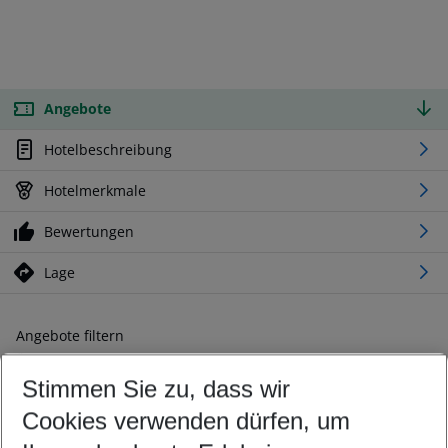
Angebote
Hotelbeschreibung
Hotelmerkmale
Bewertungen
Lage
Angebote filtern
Ändern Sie Ihre Kriterien nach Ihren Wünschen
Stimmen Sie zu, dass wir
Abflughafen wählen
Beliebiger Abflughafen
Cookies verwenden dürfen, um
Reisezeitraum wählen