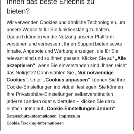
Ihnen das beste Erlebnis zu
09.08.26
–
07.08.27
5-8 Nächte
bieten?
Wer wird verreisen
2 Erwachsene
Keine Kinder
Wir verwenden Cookies und ähnliche Technologien, um
unsere Webseite für Sie funktionsfähig zu halten.
Mehr Filter anzeigen
Dadurch können wir die Nutzung unserer Plattform
verstehen und verbessern, Ihnen Support bieten sowie
Inhalte, Angebote und Werbung anzeigen, die für Sie
relevant sind und zu Ihnen passen. Klicken Sie auf
„Alle
akzeptieren“
, wenn Sie einverstanden sind. Ihnen reicht
das Nötigste? Dann wählen Sie
„Nur notwendige
Footer
Cookies“
. Unter
„Cookies anpassen“
können Sie Ihre
Footer navigation
Cookie-Einstellungen individuell festlegen. Sie können
Über uns
Ihre Privatsphäre-Einstellungen selbstverständlich
AGB
jederzeit ändern oder widerrufen – klicken Sie dazu
Service & Hilfe
Cookie-Einstellungen ändern
einfach unten auf
„Cookie-Einstellungen ändern“
.
Barrierefreies Reisen
Datenschutz-Informationen
Impressum
Cookie-Richtlinie
Folgen Sie uns
Check-in
Cookie/Tracking-Informationen
Datenschutz
FAQ
Impressum