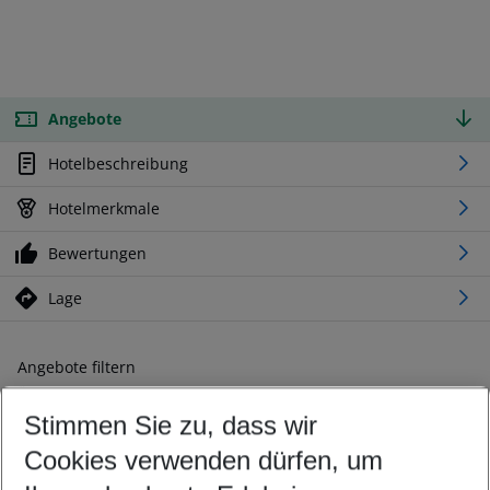
Angebote
Hotelbeschreibung
Hotelmerkmale
Bewertungen
Lage
Angebote filtern
Ändern Sie Ihre Kriterien nach Ihren Wünschen
Stimmen Sie zu, dass wir
Abflughafen wählen
Beliebiger Abflughafen
Cookies verwenden dürfen, um
Reisezeitraum wählen