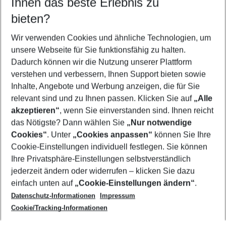
Ihnen das beste Erlebnis zu
08.08.26
–
06.08.27
5-8 Nächte
bieten?
Wer wird verreisen
2 Erwachsene
Keine Kinder
Wir verwenden Cookies und ähnliche Technologien, um
unsere Webseite für Sie funktionsfähig zu halten.
Mehr Filter anzeigen
Dadurch können wir die Nutzung unserer Plattform
verstehen und verbessern, Ihnen Support bieten sowie
Inhalte, Angebote und Werbung anzeigen, die für Sie
relevant sind und zu Ihnen passen. Klicken Sie auf
„Alle
akzeptieren“
, wenn Sie einverstanden sind. Ihnen reicht
das Nötigste? Dann wählen Sie
„Nur notwendige
Footer
Cookies“
. Unter
„Cookies anpassen“
können Sie Ihre
Footer navigation
Cookie-Einstellungen individuell festlegen. Sie können
Über uns
Ihre Privatsphäre-Einstellungen selbstverständlich
AGB
jederzeit ändern oder widerrufen – klicken Sie dazu
Service & Hilfe
Cookie-Einstellungen ändern
einfach unten auf
„Cookie-Einstellungen ändern“
.
Barrierefreies Reisen
Datenschutz-Informationen
Impressum
Cookie-Richtlinie
Folgen Sie uns
Check-in
Cookie/Tracking-Informationen
Datenschutz
FAQ
Impressum