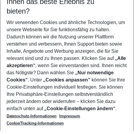
Ihnen das beste Erlebnis zu
10.08.26
–
08.08.27
5-8 Nächte
bieten?
Wer wird verreisen
2 Erwachsene
Keine Kinder
Wir verwenden Cookies und ähnliche Technologien, um
unsere Webseite für Sie funktionsfähig zu halten.
Mehr Filter anzeigen
Dadurch können wir die Nutzung unserer Plattform
verstehen und verbessern, Ihnen Support bieten sowie
Inhalte, Angebote und Werbung anzeigen, die für Sie
relevant sind und zu Ihnen passen. Klicken Sie auf
„Alle
akzeptieren“
, wenn Sie einverstanden sind. Ihnen reicht
das Nötigste? Dann wählen Sie
„Nur notwendige
Footer
Cookies“
. Unter
„Cookies anpassen“
können Sie Ihre
Footer navigation
Cookie-Einstellungen individuell festlegen. Sie können
Über uns
Ihre Privatsphäre-Einstellungen selbstverständlich
AGB
jederzeit ändern oder widerrufen – klicken Sie dazu
Service & Hilfe
Cookie-Einstellungen ändern
einfach unten auf
„Cookie-Einstellungen ändern“
.
Barrierefreies Reisen
Datenschutz-Informationen
Impressum
Cookie-Richtlinie
Folgen Sie uns
Check-in
Cookie/Tracking-Informationen
Datenschutz
FAQ
Impressum