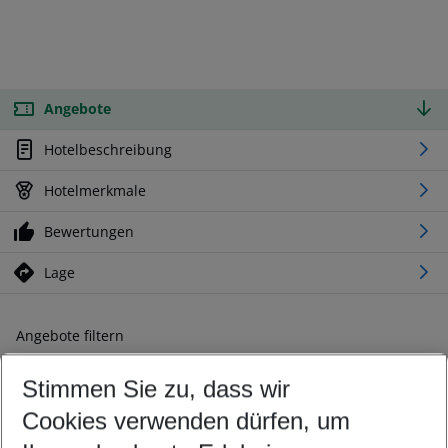
Angebote
Hotelbeschreibung
Hotelmerkmale
Bewertungen
Lage
Angebote filtern
Ändern Sie Ihre Kriterien nach Ihren Wünschen
Stimmen Sie zu, dass wir
Abflughafen wählen
Beliebiger Abflughafen
Cookies verwenden dürfen, um
Reisezeitraum wählen