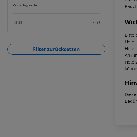
Rückflugzeiten
Rückflugzeiten
Rauch
Wic
00:00
23:59
Bitte 
Hotel
Hotel
Filter zurücksetzen
Ankunf
Hotel
könne
Hin
Diese
Bedür