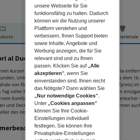
unsere Webseite für Sie
funktionsfähig zu halten. Dadurch
können wir die Nutzung unserer
Plattform verstehen und
verbessern, Ihnen Support bieten
ebote
Hotelbeschreibung
Hotelmerkmale
sowie Inhalte, Angebote und
elbeschreibung
Werbung anzeigen, die für Sie
ori al Duomo
relevant sind und zu Ihnen
4
passen. Klicken Sie auf
„Alle
inen kurzen Spaziergang vom Bahnhof Santa Maria Novella entfernt,
akzeptieren“
, wenn Sie
kunden. Untergebracht in einem Renaissancegebäude aus dem 16. 
einverstanden sind. Ihnen reicht
drale von Florenz, entfernt. Ein Swimmingpool (gegen Aufpreis) i
das Nötigste? Dann wählen Sie
 Tag voller Besichtigungen. Jedes Zimmer verfügt über ein einzigar
„Nur notwendige Cookies“
.
nem Komfort verbindet, darunter Klimaanlage, TV, Wasserkocher 
Unter
„Cookies anpassen“
n und Decken oder charmante Holzbalken. Die Gäste können auc
können Sie Ihre Cookie-
eller des Hotels mit originalem Mauerwerk genießen.
Einstellungen individuell
festlegen. Sie können Ihre
merbeschreibung
Privatsphäre-Einstellungen