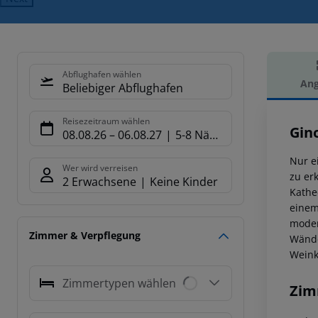
Abflughafen wählen
Ang
Beliebiger Abflughafen
Hot
Reisezeitraum wählen
Gin
08.08.26
–
06.08.27
5-8 Nächte
Nur e
Wer wird verreisen
zu er
2 Erwachsene
Keine Kinder
Kathe
einem
moder
Zimmer & Verpflegung
Wände
Weink
Zimmertypen wählen
Zim