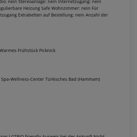
o: nein Stereoanlage: nein Internetzugang: nein
regulierbare Heizung Safe Wohnzimmer: nein Für
tzugang Extrabetten auf Bestellung: nein Anzahl der
k Warmes Frühstück Picknick
 akzeptieren
Spa-Wellness-Center Türkisches Bad (Hammam)
ron LGTBIQ friendly Ausweis bei der Ankunft Nicht-