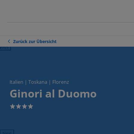
Zurück zur Übersicht
ious
Italien | Toskana | Florenz
Ginori al Duomo
4
Next