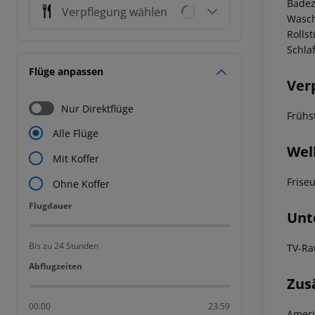
Badez
Verpflegung wählen
Wasch
Rolls
Schla
Flüge anpassen
Ver
Nur Direktflüge
Frühs
Alle Flüge
Wel
Mit Koffer
Frise
Ohne Koffer
Flugdauer
Flugdauer
Unt
Bis zu 24 Stunden
TV-Ra
Abflugzeiten
Abflugzeiten
Zus
00:00
23:59
Ameri