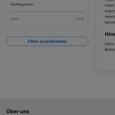
Rückflugzeiten
Rückflugzeiten
Hotel
Ankunf
Hotel
00:00
23:59
könne
Hin
Filter zurücksetzen
Diese
Bedür
Footer
Footer navigation
Über uns