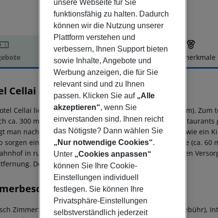
unsere Webseite für Sie
funktionsfähig zu halten. Dadurch
können wir die Nutzung unserer
Plattform verstehen und
verbessern, Ihnen Support bieten
ebote
Hotelbeschreibung
Hotelmerkmale
sowie Inhalte, Angebote und
elbeschreibung
Werbung anzeigen, die für Sie
relevant sind und zu Ihnen
l Cellai
passen. Klicken Sie auf
„Alle
4
akzeptieren“
, wenn Sie
otel Cellai liegt ca. 78 km von Pisa entfernt (Siena ca. 64 km). Zu
einverstanden sind. Ihnen reicht
ach ca. 300 m zu erreichen. Zu den nächsten Bars und Restaurants
das Nötigste? Dann wählen Sie
gt man nach rund 1 km. Weitere Unterhaltungsangebote wie ein Kino
b sorgen ein Taxistand (ca. 500 m) und eine Bushaltestelle (ca. 60 
„Nur notwendige Cookies“
.
ahnhof in rund 500 m Entfernung erreichen. Zur ärztlichen Versorg
Unter
„Cookies anpassen“
fernung. Der Flughafen (FLR) ist ca. 9 km entfernt.
können Sie Ihre Cookie-
Einstellungen individuell
merbeschreibung
festlegen. Sie können Ihre
Privatsphäre-Einstellungen
isch Zimmer:
Mit Babybett (geg. Gebühr), Minibar (geg. Gebühr), Inte
selbstverständlich jederzeit