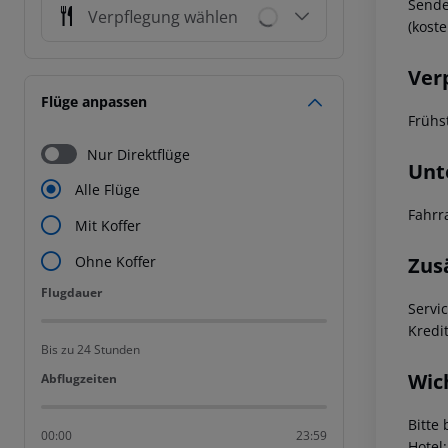
Sende
Verpflegung wählen
(kost
Ver
Flüge anpassen
Frühst
Nur Direktflüge
Unt
Alle Flüge
Fahrr
Mit Koffer
Zus
Ohne Koffer
Flugdauer
Flugdauer
Servi
Kredi
Bis zu 24 Stunden
Wic
Abflugzeiten
Abflugzeiten
Bitte 
00:00
23:59
Hotel