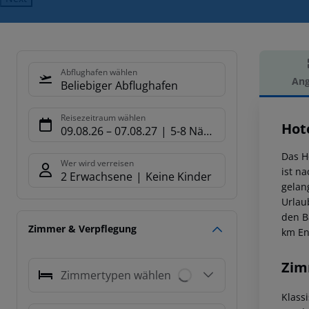
Abflughafen wählen
Ang
Beliebiger Abflughafen
Hot
Reisezeitraum wählen
Hote
09.08.26
–
07.08.27
5-8 Nächte
Das H
Wer wird verreisen
ist n
2 Erwachsene
Keine Kinder
gelan
Urlau
den B
Zimmer & Verpflegung
km Ent
Zim
Zimmertypen wählen
Klass