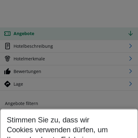
Angebote
Hotelbeschreibung
Hotelmerkmale
Bewertungen
Lage
Angebote filtern
Ändern Sie Ihre Kriterien nach Ihren Wünschen
Stimmen Sie zu, dass wir
Abflughafen wählen
Beliebiger Abflughafen
Cookies verwenden dürfen, um
Reisezeitraum wählen