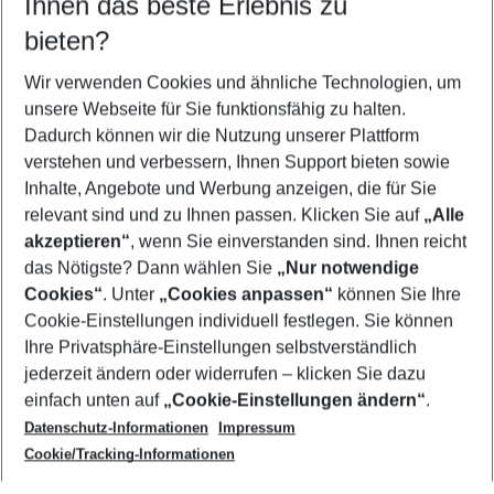
Ihnen das beste Erlebnis zu
11.08.26
–
09.08.27
5-8 Nächte
bieten?
Wer wird verreisen
2 Erwachsene
Keine Kinder
Wir verwenden Cookies und ähnliche Technologien, um
unsere Webseite für Sie funktionsfähig zu halten.
Mehr Filter anzeigen
Dadurch können wir die Nutzung unserer Plattform
verstehen und verbessern, Ihnen Support bieten sowie
Inhalte, Angebote und Werbung anzeigen, die für Sie
relevant sind und zu Ihnen passen. Klicken Sie auf
„Alle
akzeptieren“
, wenn Sie einverstanden sind. Ihnen reicht
das Nötigste? Dann wählen Sie
„Nur notwendige
Footer
Cookies“
. Unter
„Cookies anpassen“
können Sie Ihre
Footer navigation
Cookie-Einstellungen individuell festlegen. Sie können
Über uns
Ihre Privatsphäre-Einstellungen selbstverständlich
AGB
jederzeit ändern oder widerrufen – klicken Sie dazu
Service & Hilfe
Cookie-Einstellungen ändern
einfach unten auf
„Cookie-Einstellungen ändern“
.
Barrierefreies Reisen
Datenschutz-Informationen
Impressum
Cookie-Richtlinie
Folgen Sie uns
Check-in
Cookie/Tracking-Informationen
Datenschutz
FAQ
Impressum