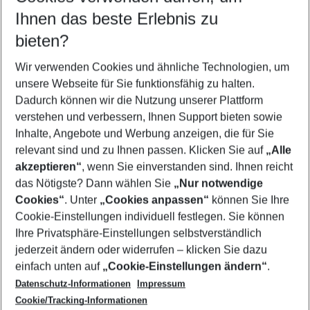
Reisezeitraum wählen
Ihnen das beste Erlebnis zu
09.08.26
–
07.08.27
5-8 Nächte
bieten?
Wer wird verreisen
2 Erwachsene
Keine Kinder
Wir verwenden Cookies und ähnliche Technologien, um
unsere Webseite für Sie funktionsfähig zu halten.
Mehr Filter anzeigen
Dadurch können wir die Nutzung unserer Plattform
verstehen und verbessern, Ihnen Support bieten sowie
Inhalte, Angebote und Werbung anzeigen, die für Sie
relevant sind und zu Ihnen passen. Klicken Sie auf
„Alle
akzeptieren“
, wenn Sie einverstanden sind. Ihnen reicht
das Nötigste? Dann wählen Sie
„Nur notwendige
Footer
Cookies“
. Unter
„Cookies anpassen“
können Sie Ihre
Footer navigation
Cookie-Einstellungen individuell festlegen. Sie können
Über uns
Ihre Privatsphäre-Einstellungen selbstverständlich
AGB
jederzeit ändern oder widerrufen – klicken Sie dazu
Service & Hilfe
Cookie-Einstellungen ändern
einfach unten auf
„Cookie-Einstellungen ändern“
.
Barrierefreies Reisen
Datenschutz-Informationen
Impressum
Cookie-Richtlinie
Folgen Sie uns
Check-in
Cookie/Tracking-Informationen
Datenschutz