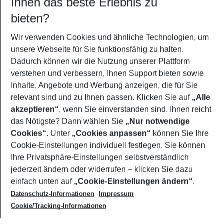
Ihnen das beste Erlebnis zu
11.08.26
–
09.08.27
5-8 Nächte
bieten?
Wer wird verreisen
2 Erwachsene
Keine Kinder
Wir verwenden Cookies und ähnliche Technologien, um
unsere Webseite für Sie funktionsfähig zu halten.
Mehr Filter anzeigen
Dadurch können wir die Nutzung unserer Plattform
verstehen und verbessern, Ihnen Support bieten sowie
Inhalte, Angebote und Werbung anzeigen, die für Sie
relevant sind und zu Ihnen passen. Klicken Sie auf
„Alle
akzeptieren“
, wenn Sie einverstanden sind. Ihnen reicht
das Nötigste? Dann wählen Sie
„Nur notwendige
Footer
Cookies“
. Unter
„Cookies anpassen“
können Sie Ihre
Footer navigation
Cookie-Einstellungen individuell festlegen. Sie können
Über uns
Ihre Privatsphäre-Einstellungen selbstverständlich
AGB
jederzeit ändern oder widerrufen – klicken Sie dazu
Service & Hilfe
Cookie-Einstellungen ändern
einfach unten auf
„Cookie-Einstellungen ändern“
.
Barrierefreies Reisen
Datenschutz-Informationen
Impressum
Cookie-Richtlinie
Folgen Sie uns
Check-in
Cookie/Tracking-Informationen
Datenschutz
FAQ
Impressum