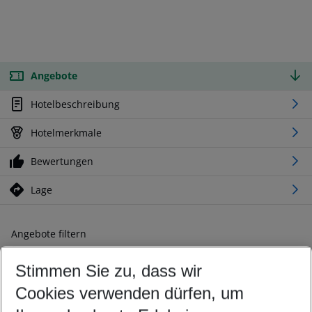
Angebote
Hotelbeschreibung
Hotelmerkmale
Bewertungen
Lage
Angebote filtern
Ändern Sie Ihre Kriterien nach Ihren Wünschen
Stimmen Sie zu, dass wir
Abflughafen wählen
Beliebiger Abflughafen
Cookies verwenden dürfen, um
Reisezeitraum wählen