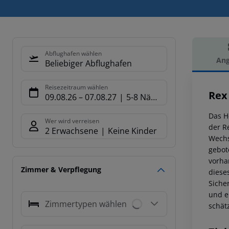
Abflughafen wählen
Ang
Beliebiger Abflughafen
Hot
Reisezeitraum wählen
Rex
09.08.26
–
07.08.27
5-8 Nächte
Das H
Wer wird verreisen
der R
2 Erwachsene
Keine Kinder
Wechs
gebot
vorha
Zimmer & Verpflegung
diese
Siche
und e
Zimmertypen wählen
schät