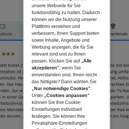
unsere Webseite für Sie
funktionsfähig zu halten. Dadurch
können wir die Nutzung unserer
Plattform verstehen und
verbessern, Ihnen Support bieten
ebote
Hotelbeschreibung
Hotelmerkmale
sowie Inhalte, Angebote und
elbeschreibung
Werbung anzeigen, die für Sie
relevant sind und zu Ihnen
3
passen. Klicken Sie auf
„Alle
otel bietet 27 Zimmer und 4 Einzelzimmer auf 4 Etagen, die mit ei
akzeptieren“
, wenn Sie
ezeption ist gerne bei allen Fragen behilflich. Die Einrichtung u
einverstanden sind. Ihnen reicht
elstube. Per WLAN erhalten die Gäste Zugang zum Internet. Hilfe
das Nötigste? Dann wählen Sie
en. Das Haus verfügt über eine Reihe von behindertengerechten Ei
„Nur notwendige Cookies“
.
nden. Zur weiteren Einrichtung der Unterbringung zählt ein TV-Ra
Unter
„Cookies anpassen“
s in einer Garage oder auf dem Parkplatz (gegen Gebühr) parken. U
können Sie Ihre Cookie-
rheitsdienst, ein Babysitterservice, eine Autovermietung, medizin
ine Münzwäscherei. Aktive Reisende, die die Umgebung per Rad e
Einstellungen individuell
zen wissen. Zur Unterstützung bei Geschäftstätigkeiten ist ein Faxg
festlegen. Sie können Ihre
Privatsphäre-Einstellungen