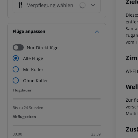
Ziel
Verpflegung wählen
Diese
entfe
Santa
Flüge anpassen
zugäng
vom H
Nur Direktflüge
Zim
Alle Flüge
Mit Koffer
Wi-Fi 
Ohne Koffer
Wel
Flugdauer
Flugdauer
Zur f
versc
Bis zu 24 Stunden
Multi
Abflugzeiten
Abflugzeiten
Zus
00:00
23:59