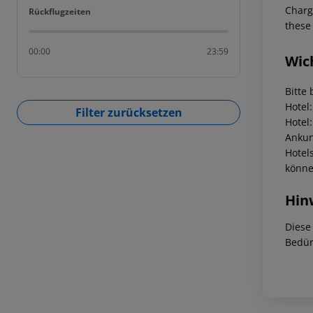
Charge
Rückflugzeiten
Rückflugzeiten
these
00:00
23:59
Wic
Bitte 
Hotel
Filter zurücksetzen
Hotel
Ankunf
Hotel
könne
Hin
Diese
Bedür