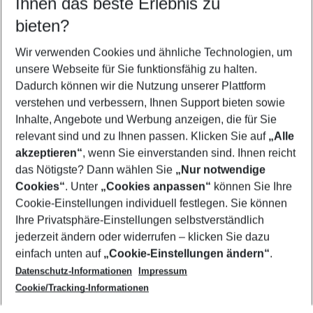
Ihnen das beste Erlebnis zu
08.08.26
–
06.08.27
5-8 Nächte
bieten?
Wer wird verreisen
2 Erwachsene
Keine Kinder
Wir verwenden Cookies und ähnliche Technologien, um
unsere Webseite für Sie funktionsfähig zu halten.
Mehr Filter anzeigen
Dadurch können wir die Nutzung unserer Plattform
verstehen und verbessern, Ihnen Support bieten sowie
Inhalte, Angebote und Werbung anzeigen, die für Sie
relevant sind und zu Ihnen passen. Klicken Sie auf
„Alle
akzeptieren“
, wenn Sie einverstanden sind. Ihnen reicht
das Nötigste? Dann wählen Sie
„Nur notwendige
Footer
Cookies“
. Unter
„Cookies anpassen“
können Sie Ihre
Footer navigation
Cookie-Einstellungen individuell festlegen. Sie können
Über uns
Ihre Privatsphäre-Einstellungen selbstverständlich
AGB
jederzeit ändern oder widerrufen – klicken Sie dazu
Service & Hilfe
Cookie-Einstellungen ändern
einfach unten auf
„Cookie-Einstellungen ändern“
.
Barrierefreies Reisen
Datenschutz-Informationen
Impressum
Cookie-Richtlinie
Folgen Sie uns
Check-in
Cookie/Tracking-Informationen
Datenschutz
FAQ
Impressum