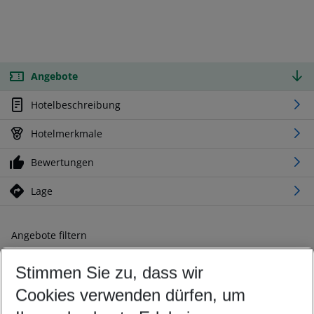
Angebote
Hotelbeschreibung
Hotelmerkmale
Bewertungen
Lage
Angebote filtern
Ändern Sie Ihre Kriterien nach Ihren Wünschen
Stimmen Sie zu, dass wir
Abflughafen wählen
Beliebiger Abflughafen
Cookies verwenden dürfen, um
Reisezeitraum wählen