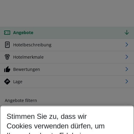
Angebote
Hotelbeschreibung
Hotelmerkmale
Bewertungen
Lage
Angebote filtern
Ändern Sie Ihre Kriterien nach Ihren Wünschen
Stimmen Sie zu, dass wir
Abflughafen wählen
Beliebiger Abflughafen
Cookies verwenden dürfen, um
Reisezeitraum wählen