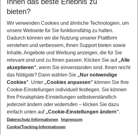
Ihnen das beste Erlebnis zu
08.08.26
–
06.08.27
5-8 Nächte
bieten?
Wer wird verreisen
2 Erwachsene
Keine Kinder
Wir verwenden Cookies und ähnliche Technologien, um
unsere Webseite für Sie funktionsfähig zu halten.
Mehr Filter anzeigen
Dadurch können wir die Nutzung unserer Plattform
verstehen und verbessern, Ihnen Support bieten sowie
Inhalte, Angebote und Werbung anzeigen, die für Sie
relevant sind und zu Ihnen passen. Klicken Sie auf
„Alle
akzeptieren“
, wenn Sie einverstanden sind. Ihnen reicht
das Nötigste? Dann wählen Sie
„Nur notwendige
Footer
Cookies“
. Unter
„Cookies anpassen“
können Sie Ihre
Footer navigation
Cookie-Einstellungen individuell festlegen. Sie können
Über uns
Ihre Privatsphäre-Einstellungen selbstverständlich
AGB
jederzeit ändern oder widerrufen – klicken Sie dazu
Service & Hilfe
Cookie-Einstellungen ändern
einfach unten auf
„Cookie-Einstellungen ändern“
.
Barrierefreies Reisen
Datenschutz-Informationen
Impressum
Cookie-Richtlinie
Folgen Sie uns
Check-in
Cookie/Tracking-Informationen
Datenschutz
FAQ
Impressum