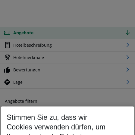
Angebote
Hotelbeschreibung
Hotelmerkmale
Bewertungen
Lage
Angebote filtern
Ändern Sie Ihre Kriterien nach Ihren Wünschen
Stimmen Sie zu, dass wir
Abflughafen wählen
Beliebiger Abflughafen
Cookies verwenden dürfen, um
Reisezeitraum wählen