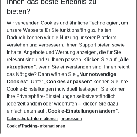
Ihnen das beste Erlebnis zu
09.08.26
–
07.08.27
5-8 Nächte
bieten?
Wer wird verreisen
2 Erwachsene
Keine Kinder
Wir verwenden Cookies und ähnliche Technologien, um
unsere Webseite für Sie funktionsfähig zu halten.
Mehr Filter anzeigen
Dadurch können wir die Nutzung unserer Plattform
verstehen und verbessern, Ihnen Support bieten sowie
Inhalte, Angebote und Werbung anzeigen, die für Sie
relevant sind und zu Ihnen passen. Klicken Sie auf
„Alle
akzeptieren“
, wenn Sie einverstanden sind. Ihnen reicht
das Nötigste? Dann wählen Sie
„Nur notwendige
Footer
Cookies“
. Unter
„Cookies anpassen“
können Sie Ihre
Footer navigation
Cookie-Einstellungen individuell festlegen. Sie können
Über uns
Ihre Privatsphäre-Einstellungen selbstverständlich
AGB
jederzeit ändern oder widerrufen – klicken Sie dazu
Service & Hilfe
Cookie-Einstellungen ändern
einfach unten auf
„Cookie-Einstellungen ändern“
.
Barrierefreies Reisen
Datenschutz-Informationen
Impressum
Cookie-Richtlinie
Folgen Sie uns
Check-in
Cookie/Tracking-Informationen
Datenschutz
FAQ
Impressum