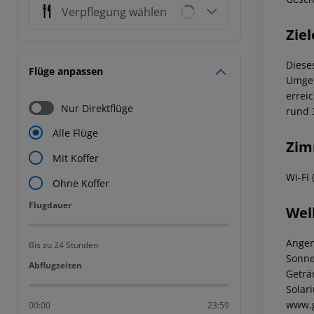
Verpflegung wählen
Ziel
Diese
Flüge anpassen
Umgeb
errei
Nur Direktflüge
rund 
Alle Flüge
Zim
Mit Koffer
Wi-Fi 
Ohne Koffer
Flugdauer
Flugdauer
Wel
Angen
Bis zu 24 Stunden
Sonne
Abflugzeiten
Abflugzeiten
Geträ
Solar
www.g
00:00
23:59