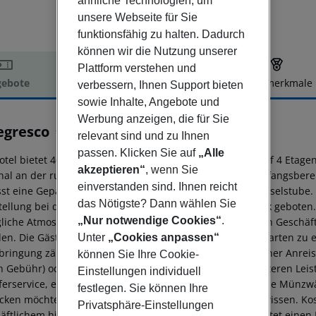
ähnliche Technologien, um
unsere Webseite für Sie
funktionsfähig zu halten. Dadurch
können wir die Nutzung unserer
Plattform verstehen und
ebote
Hotelbeschreibung
Hotelmerkmale
verbessern, Ihnen Support bieten
sowie Inhalte, Angebote und
elbeschreibung
Werbung anzeigen, die für Sie
egresco
relevant sind und zu Ihnen
4
passen. Klicken Sie auf
„Alle
otel bietet 40 Zimmer, 3 Einzel- und 36 Doppelzimmer auf 4 Etage
akzeptieren“
, wenn Sie
nal an der rund um die Uhr besetzten Rezeption im Empfangsbereich
einverstanden sind. Ihnen reicht
st eine Gepäckaufbewahrung, einen Safe und eine Wechselstube. 
das Nötigste? Dann wählen Sie
stellung bei der Buchung von Ausflügen wird am Tourdesk geboten.
„Nur notwendige Cookies“
.
liche Atmosphäre schafft ein Kamin. Es ist eine Reihe von Gesch
den. Die Gäste des Hauses sind herzlich eingeladen, im Garten zu
Unter
„Cookies anpassen“
bringung zählen ein TV-Raum und eine Bibliothek. Bei einer Anrei
können Sie Ihre Cookie-
n Gebühr) oder auf dem Parkplatz parken. Unter den weiteren Leist
Einstellungen individuell
ferservice, ein Zimmerservice, ein Wäscheservice und eine Münzw
festlegen. Sie können Ihre
cken möchten, werden den Fahrradverleih zu schätzen wissen. Kost
Privatsphäre-Einstellungen
äftlichem hilft das Business-Center gerne weiter und bietet einen 