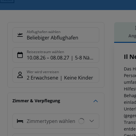
Abflughafen wählen
Ang
Beliebiger Abflughafen
Hot
Reisezeitraum wählen
Il N
10.08.26
–
08.08.27
5-8 Nächte
Das H
Wer wird verreisen
Perso
2 Erwachsene
Keine Kinder
umfas
Hilfe
Behag
Zimmer & Verpflegung
einla
Unter
(gege
Zimmertypen wählen
Trans
entde
Gesch