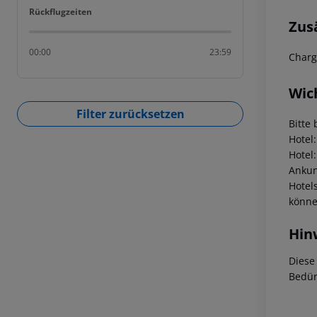
Rückflugzeiten
Rückflugzeiten
Zus
00:00
23:59
Charg
Wic
Filter zurücksetzen
Bitte 
Hotel
Hotel
Ankunf
Hotel
könne
Hin
Diese
Bedür