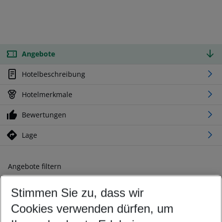
Angebote
Hotelbeschreibung
Hotelmerkmale
Bewertungen
Lage
Angebote filtern
Ändern Sie Ihre Kriterien nach Ihren Wünschen
Stimmen Sie zu, dass wir
Abflughafen wählen
Beliebiger Abflughafen
Cookies verwenden dürfen, um
Reisezeitraum wählen