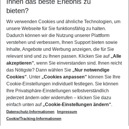
Ihnen das beste Erlebnis zu
11.08.26
–
09.08.27
5-8 Nächte
bieten?
Wer wird verreisen
2 Erwachsene
Keine Kinder
Wir verwenden Cookies und ähnliche Technologien, um
unsere Webseite für Sie funktionsfähig zu halten.
Mehr Filter anzeigen
Dadurch können wir die Nutzung unserer Plattform
verstehen und verbessern, Ihnen Support bieten sowie
Inhalte, Angebote und Werbung anzeigen, die für Sie
relevant sind und zu Ihnen passen. Klicken Sie auf
„Alle
akzeptieren“
, wenn Sie einverstanden sind. Ihnen reicht
das Nötigste? Dann wählen Sie
„Nur notwendige
Footer
Cookies“
. Unter
„Cookies anpassen“
können Sie Ihre
Footer navigation
Cookie-Einstellungen individuell festlegen. Sie können
Über uns
Ihre Privatsphäre-Einstellungen selbstverständlich
AGB
jederzeit ändern oder widerrufen – klicken Sie dazu
Service & Hilfe
Cookie-Einstellungen ändern
einfach unten auf
„Cookie-Einstellungen ändern“
.
Barrierefreies Reisen
Datenschutz-Informationen
Impressum
Cookie-Richtlinie
Folgen Sie uns
Check-in
Cookie/Tracking-Informationen
Datenschutz
FAQ
Impressum