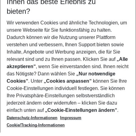
Ihnen das beste Erlebnis zu
08.08.26
–
06.08.27
5-8 Nächte
bieten?
Wer wird verreisen
2 Erwachsene
Keine Kinder
Wir verwenden Cookies und ähnliche Technologien, um
unsere Webseite für Sie funktionsfähig zu halten.
Mehr Filter anzeigen
Dadurch können wir die Nutzung unserer Plattform
verstehen und verbessern, Ihnen Support bieten sowie
Inhalte, Angebote und Werbung anzeigen, die für Sie
relevant sind und zu Ihnen passen. Klicken Sie auf
„Alle
akzeptieren“
, wenn Sie einverstanden sind. Ihnen reicht
das Nötigste? Dann wählen Sie
„Nur notwendige
Footer
Cookies“
. Unter
„Cookies anpassen“
können Sie Ihre
Footer navigation
Cookie-Einstellungen individuell festlegen. Sie können
Über uns
Ihre Privatsphäre-Einstellungen selbstverständlich
AGB
jederzeit ändern oder widerrufen – klicken Sie dazu
Service & Hilfe
Cookie-Einstellungen ändern
einfach unten auf
„Cookie-Einstellungen ändern“
.
Barrierefreies Reisen
Datenschutz-Informationen
Impressum
Cookie-Richtlinie
Folgen Sie uns
Check-in
Cookie/Tracking-Informationen
Datenschutz
FAQ
Impressum