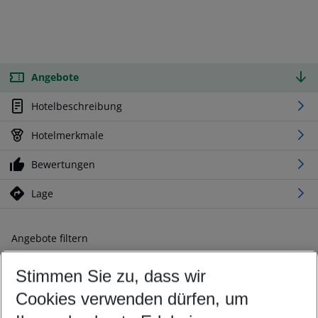
Angebote
Hotelbeschreibung
Hotelmerkmale
Bewertungen
Lage
Angebote filtern
Ändern Sie Ihre Kriterien nach Ihren Wünschen
Stimmen Sie zu, dass wir
Abflughafen wählen
Beliebiger Abflughafen
Cookies verwenden dürfen, um
Reisezeitraum wählen