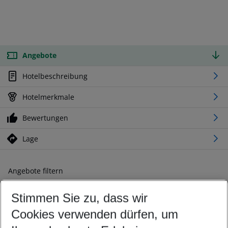
Angebote
Hotelbeschreibung
Hotelmerkmale
Bewertungen
Lage
Angebote filtern
Ändern Sie Ihre Kriterien nach Ihren Wünschen
Stimmen Sie zu, dass wir
Abflughafen wählen
Beliebiger Abflughafen
Cookies verwenden dürfen, um
Reisezeitraum wählen