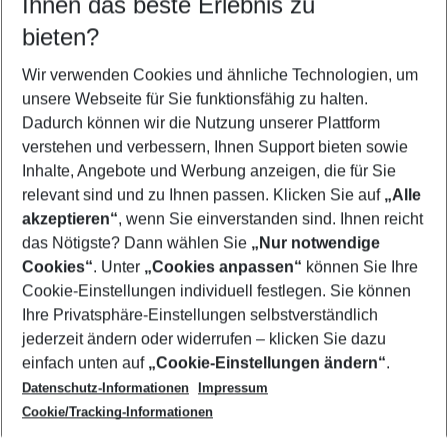
Ihnen das beste Erlebnis zu
10.08.26
–
08.08.27
5-8 Nächte
bieten?
Wer wird verreisen
2 Erwachsene
Keine Kinder
Wir verwenden Cookies und ähnliche Technologien, um
unsere Webseite für Sie funktionsfähig zu halten.
Mehr Filter anzeigen
Dadurch können wir die Nutzung unserer Plattform
verstehen und verbessern, Ihnen Support bieten sowie
Inhalte, Angebote und Werbung anzeigen, die für Sie
relevant sind und zu Ihnen passen. Klicken Sie auf
„Alle
akzeptieren“
, wenn Sie einverstanden sind. Ihnen reicht
das Nötigste? Dann wählen Sie
„Nur notwendige
Footer
Cookies“
. Unter
„Cookies anpassen“
können Sie Ihre
Footer navigation
Cookie-Einstellungen individuell festlegen. Sie können
Über uns
Ihre Privatsphäre-Einstellungen selbstverständlich
AGB
jederzeit ändern oder widerrufen – klicken Sie dazu
Service & Hilfe
Cookie-Einstellungen ändern
einfach unten auf
„Cookie-Einstellungen ändern“
.
Barrierefreies Reisen
Datenschutz-Informationen
Impressum
Cookie-Richtlinie
Folgen Sie uns
Check-in
Cookie/Tracking-Informationen
Datenschutz
FAQ
Impressum