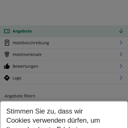
Angebote
Hotelbeschreibung
Hotelmerkmale
Bewertungen
Lage
Angebote filtern
Ändern Sie Ihre Kriterien nach Ihren Wünschen
Stimmen Sie zu, dass wir
Abflughafen wählen
Beliebiger Abflughafen
Cookies verwenden dürfen, um
Reisezeitraum wählen