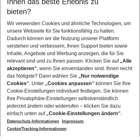
Ihnen das beste Erlebnis zu
10.08.26
–
08.08.27
5-8 Nächte
bieten?
Wer wird verreisen
2 Erwachsene
Keine Kinder
Wir verwenden Cookies und ähnliche Technologien, um
unsere Webseite für Sie funktionsfähig zu halten.
Mehr Filter anzeigen
Dadurch können wir die Nutzung unserer Plattform
verstehen und verbessern, Ihnen Support bieten sowie
Inhalte, Angebote und Werbung anzeigen, die für Sie
relevant sind und zu Ihnen passen. Klicken Sie auf
„Alle
akzeptieren“
, wenn Sie einverstanden sind. Ihnen reicht
das Nötigste? Dann wählen Sie
„Nur notwendige
Footer
Cookies“
. Unter
„Cookies anpassen“
können Sie Ihre
Footer navigation
Cookie-Einstellungen individuell festlegen. Sie können
Über uns
Ihre Privatsphäre-Einstellungen selbstverständlich
AGB
jederzeit ändern oder widerrufen – klicken Sie dazu
Service & Hilfe
Cookie-Einstellungen ändern
einfach unten auf
„Cookie-Einstellungen ändern“
.
Barrierefreies Reisen
Datenschutz-Informationen
Impressum
Cookie-Richtlinie
Folgen Sie uns
Check-in
Cookie/Tracking-Informationen
Datenschutz
FAQ
Impressum