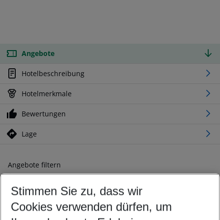
Angebote
Hotelbeschreibung
Hotelmerkmale
Bewertungen
Lage
Angebote filtern
Ändern Sie Ihre Kriterien nach Ihren Wünschen
Stimmen Sie zu, dass wir
Abflughafen wählen
Beliebiger Abflughafen
Cookies verwenden dürfen, um
Reisezeitraum wählen