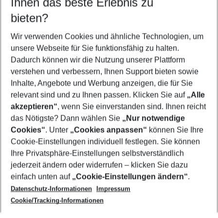
Ihnen das beste Erlebnis zu
09.08.26
–
07.08.27
5-8 Nächte
bieten?
Wer wird verreisen
2 Erwachsene
Keine Kinder
Wir verwenden Cookies und ähnliche Technologien, um
unsere Webseite für Sie funktionsfähig zu halten.
Mehr Filter anzeigen
Dadurch können wir die Nutzung unserer Plattform
verstehen und verbessern, Ihnen Support bieten sowie
Inhalte, Angebote und Werbung anzeigen, die für Sie
relevant sind und zu Ihnen passen. Klicken Sie auf
„Alle
akzeptieren“
, wenn Sie einverstanden sind. Ihnen reicht
das Nötigste? Dann wählen Sie
„Nur notwendige
Footer
Cookies“
. Unter
„Cookies anpassen“
können Sie Ihre
Footer navigation
Cookie-Einstellungen individuell festlegen. Sie können
Über uns
Ihre Privatsphäre-Einstellungen selbstverständlich
AGB
jederzeit ändern oder widerrufen – klicken Sie dazu
Service & Hilfe
Cookie-Einstellungen ändern
einfach unten auf
„Cookie-Einstellungen ändern“
.
Barrierefreies Reisen
Datenschutz-Informationen
Impressum
Cookie-Richtlinie
Folgen Sie uns
Check-in
Cookie/Tracking-Informationen
Datenschutz
FAQ
Impressum