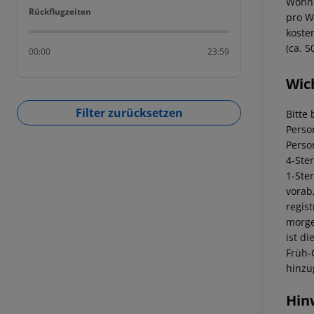
Wohn-
Rückflugzeiten
Rückflugzeiten
pro W
koste
(ca. 5
00:00
23:59
Wic
Filter zurücksetzen
Bitte 
Perso
Perso
4-Ste
1-Ste
vorab
regis
morge
ist di
Früh-
hinzu
Hin