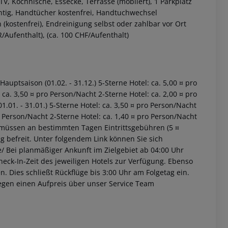
, Kochnische, Essecke, Terrasse (möbliert), 1 Parkplatz
htig, Handtücher kostenfrei, Handtuchwechsel
kostenfrei), Endreinigung selbst oder zahlbar vor Ort
R/Aufenthalt), (ca. 100 CHF/Aufenthalt)
Hauptsaison (01.02. - 31.12.) 5-Sterne Hotel: ca. 5,00 ¤ pro
ca. 3,50 ¤ pro Person/Nacht 2-Sterne Hotel: ca. 2,00 ¤ pro
.01. - 31.01.) 5-Sterne Hotel: ca. 3,50 ¤ pro Person/Nacht
o Person/Nacht 2-Sterne Hotel: ca. 1,40 ¤ pro Person/Nacht
 müssen an bestimmten Tagen Eintrittsgebühren (5 ¤
ng befreit. Unter folgendem Link können Sie sich
de/ Bei planmäßiger Ankunft im Zielgebiet ab 04:00 Uhr
heck-In-Zeit des jeweiligen Hotels zur Verfügung. Ebenso
en. Dies schließt Rückflüge bis 3:00 Uhr am Folgetag ein.
egen einen Aufpreis über unser Service Team