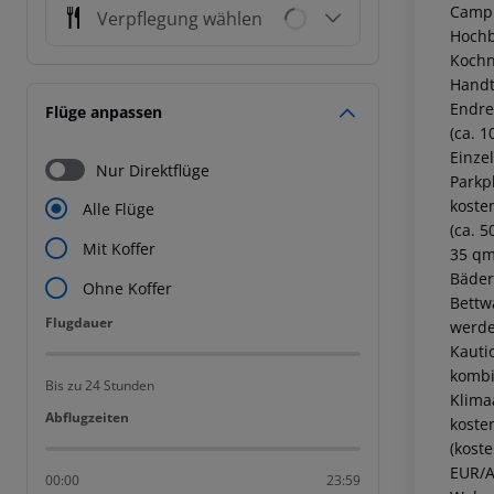
Campi
Verpflegung wählen
Hochb
Kochn
Handt
Endrei
Flüge anpassen
(ca. 
Einze
Nur Direktflüge
Parkp
koste
Alle Flüge
(ca. 5
Mit Koffer
35 qm
Bäder
Ohne Koffer
Bettw
Flugdauer
Flugdauer
werden
Kauti
kombi
Bis zu 24 Stunden
Klima
Abflugzeiten
Abflugzeiten
koste
(koste
EUR/A
00:00
23:59