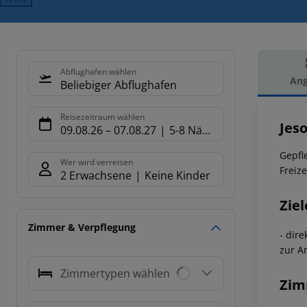
Abflughafen wählen
Ang
Beliebiger Abflughafen
Hot
Reisezeitraum wählen
Jeso
09.08.26
–
07.08.27
5-8 Nächte
Gepfl
Wer wird verreisen
Freiz
2 Erwachsene
Keine Kinder
Ziel
Zimmer & Verpflegung
- dir
zur An
Zimmertypen wählen
Zim