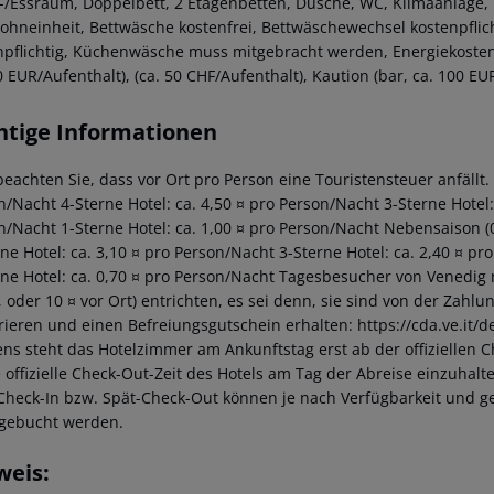
/Essraum, Doppelbett, 2 Etagenbetten, Dusche, WC, Klimaanlage, TV
ohneinheit, Bettwäsche kostenfrei, Bettwäschewechsel kostenpflic
npflichtig, Küchenwäsche muss mitgebracht werden, Energiekosten (
0 EUR/Aufenthalt), (ca. 50 CHF/Aufenthalt), Kaution (bar, ca. 100 EU
htige Informationen
beachten Sie, dass vor Ort pro Person eine Touristensteuer anfällt. 
n/Nacht 4-Sterne Hotel: ca. 4,50 ¤ pro Person/Nacht 3-Sterne Hotel: 
n/Nacht 1-Sterne Hotel: ca. 1,00 ¤ pro Person/Nacht Nebensaison (01
rne Hotel: ca. 3,10 ¤ pro Person/Nacht 3-Sterne Hotel: ca. 2,40 ¤ pr
rne Hotel: ca. 0,70 ¤ pro Person/Nacht Tagesbesucher von Venedig
, oder 10 ¤ vor Ort) entrichten, es sei denn, sie sind von der Zahlu
trieren und einen Befreiungsgutschein erhalten: https://cda.ve.it/
ns steht das Hotelzimmer am Ankunftstag erst ab der offiziellen C
e offizielle Check-Out-Zeit des Hotels am Tag der Abreise einzuhalt
Check-In bzw. Spät-Check-Out können je nach Verfügbarkeit und g
gebucht werden.
weis: