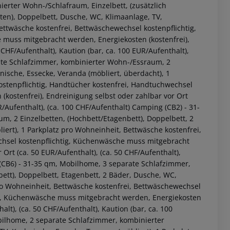
erter Wohn-/Schlafraum, Einzelbett, (zusätzlich
ten), Doppelbett, Dusche, WC, Klimaanlage, TV,
ettwäsche kostenfrei, Bettwäschewechsel kostenpflichtig,
 muss mitgebracht werden, Energiekosten (kostenfrei),
 CHF/Aufenthalt), Kaution (bar, ca. 100 EUR/Aufenthalt),
ate Schlafzimmer, kombinierter Wohn-/Essraum, 2
nische, Essecke, Veranda (möbliert, überdacht), 1
ostenpflichtig, Handtücher kostenfrei, Handtuchwechsel
kostenfrei), Endreinigung selbst oder zahlbar vor Ort
R/Aufenthalt), (ca. 100 CHF/Aufenthalt) Camping (CB2) - 31-
, 2 Einzelbetten, (Hochbett/Etagenbett), Doppelbett, 2
 akzeptieren
iert), 1 Parkplatz pro Wohneinheit, Bettwäsche kostenfrei,
chsel kostenpflichtig, Küchenwäsche muss mitgebracht
Ort (ca. 50 EUR/Aufenthalt), (ca. 50 CHF/Aufenthalt),
 (CB6) - 31-35 qm, Mobilhome, 3 separate Schlafzimmer,
ett), Doppelbett, Etagenbett, 2 Bäder, Dusche, WC,
pro Wohneinheit, Bettwäsche kostenfrei, Bettwäschewechsel
tig, Küchenwäsche muss mitgebracht werden, Energiekosten
alt), (ca. 50 CHF/Aufenthalt), Kaution (bar, ca. 100
bilhome, 2 separate Schlafzimmer, kombinierter