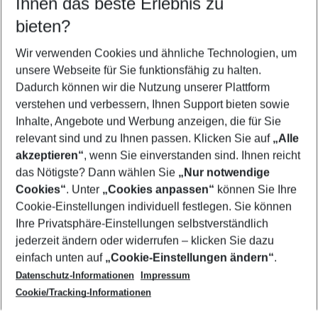
Ihnen das beste Erlebnis zu
09.08.26
–
07.08.27
5-8 Nächte
bieten?
Wer wird verreisen
2 Erwachsene
Keine Kinder
Wir verwenden Cookies und ähnliche Technologien, um
unsere Webseite für Sie funktionsfähig zu halten.
Mehr Filter anzeigen
Dadurch können wir die Nutzung unserer Plattform
verstehen und verbessern, Ihnen Support bieten sowie
Inhalte, Angebote und Werbung anzeigen, die für Sie
relevant sind und zu Ihnen passen. Klicken Sie auf
„Alle
akzeptieren“
, wenn Sie einverstanden sind. Ihnen reicht
das Nötigste? Dann wählen Sie
„Nur notwendige
Footer
Cookies“
. Unter
„Cookies anpassen“
können Sie Ihre
Footer navigation
Cookie-Einstellungen individuell festlegen. Sie können
Über uns
Ihre Privatsphäre-Einstellungen selbstverständlich
AGB
jederzeit ändern oder widerrufen – klicken Sie dazu
Service & Hilfe
Cookie-Einstellungen ändern
einfach unten auf
„Cookie-Einstellungen ändern“
.
Barrierefreies Reisen
Datenschutz-Informationen
Impressum
Cookie-Richtlinie
Folgen Sie uns
Check-in
Cookie/Tracking-Informationen
Datenschutz
FAQ
Impressum