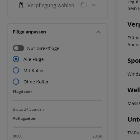
regul
Verpflegung wählen
nein 
Ver
Flüge anpassen
Frühs
Abend
Nur Direktflüge
Spo
Alle Flüge
Mit Koffer
Winds
Ohne Koffer
Wel
Flugdauer
Flugdauer
Mass
Bis zu 24 Stunden
Unt
Abflugzeiten
Abflugzeiten
TV-Ra
00:00
23:59