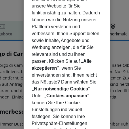
unsere Webseite für Sie
funktionsfähig zu halten. Dadurch
können wir die Nutzung unserer
Plattform verstehen und
verbessern, Ihnen Support bieten
ebote
Hotelbeschreibung
Hotelmerkmale
sowie Inhalte, Angebote und
elbeschreibung
Werbung anzeigen, die für Sie
go di Campagna
relevant sind und zu Ihnen
3
passen. Klicken Sie auf
„Alle
orgo di Campagna, ein charmantes Hotel im Landhausstil nahe Ol
akzeptieren“
, wenn Sie
ardiniens, bietet einen herrlichen Rückzugsort im Grünen. Nur 
einverstanden sind. Ihnen reicht
d entfernt, ermöglicht dieses renovierte Hotel einen bequemen Z
das Nötigste? Dann wählen Sie
n auf Anfrage Babybetten, und auch vierbeinige Freunde sind herz
„Nur notwendige Cookies“
.
urant und den erfrischenden Pool genießen. WLAN steht in den öff
Unter
„Cookies anpassen“
nden. Einige Leistungen sind möglicherweise kostenpflichtig.
können Sie Ihre Cookie-
Einstellungen individuell
merbeschreibung
festlegen. Sie können Ihre
Privatsphäre-Einstellungen
immer Dusche Fernseher Radio Internetzugang: nein Minibar Kühlsc