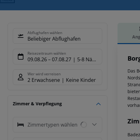
Abflughafen wählen
Ang
Beliebiger Abflughafen
Hot
Reisezeitraum wählen
Bor
09.08.26
–
07.08.27
5-8 Nächte
Das B
Wer wird verreisen
Nords
2 Erwachsene
Keine Kinder
Stran
biete
Resta
Zimmer & Verpflegung
vorha
Zim
Zimmertypen wählen
Badez