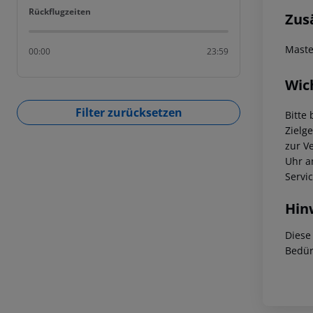
Rückflugzeiten
Rückflugzeiten
Zus
Maste
00:00
23:59
Wic
Filter zurücksetzen
Bitte
Zielg
zur V
Uhr a
Servi
Hin
Diese
Bedür