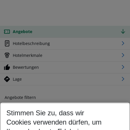
Angebote
Hotelbeschreibung
Hotelmerkmale
Bewertungen
Lage
Angebote filtern
Ändern Sie Ihre Kriterien nach Ihren Wünschen
Stimmen Sie zu, dass wir
Abflughafen wählen
Beliebiger Abflughafen
Cookies verwenden dürfen, um
Reisezeitraum wählen