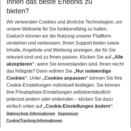
Ihnen das beste Erlebnis zu
09.08.26
–
07.08.27
5-8 Nächte
bieten?
Wer wird verreisen
2 Erwachsene
Keine Kinder
Wir verwenden Cookies und ähnliche Technologien, um
unsere Webseite für Sie funktionsfähig zu halten.
Mehr Filter anzeigen
Dadurch können wir die Nutzung unserer Plattform
verstehen und verbessern, Ihnen Support bieten sowie
Inhalte, Angebote und Werbung anzeigen, die für Sie
relevant sind und zu Ihnen passen. Klicken Sie auf
„Alle
akzeptieren“
, wenn Sie einverstanden sind. Ihnen reicht
das Nötigste? Dann wählen Sie
„Nur notwendige
Footer
Cookies“
. Unter
„Cookies anpassen“
können Sie Ihre
Footer navigation
Cookie-Einstellungen individuell festlegen. Sie können
Über uns
Ihre Privatsphäre-Einstellungen selbstverständlich
AGB
jederzeit ändern oder widerrufen – klicken Sie dazu
Service & Hilfe
Cookie-Einstellungen ändern
einfach unten auf
„Cookie-Einstellungen ändern“
.
Barrierefreies Reisen
Datenschutz-Informationen
Impressum
Cookie-Richtlinie
Folgen Sie uns
Check-in
Cookie/Tracking-Informationen
Datenschutz
FAQ
Impressum