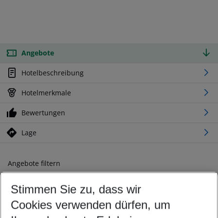
Angebote
Hotelbeschreibung
Hotelmerkmale
Bewertungen
Lage
Angebote filtern
Ändern Sie Ihre Kriterien nach Ihren Wünschen
Stimmen Sie zu, dass wir
Abflughafen wählen
Beliebiger Abflughafen
Cookies verwenden dürfen, um
Reisezeitraum wählen