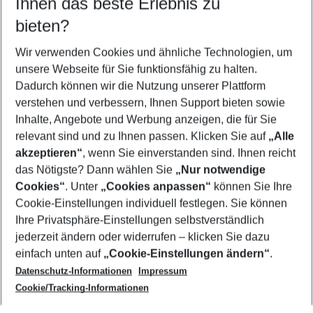
Ihnen das beste Erlebnis zu
11.08.26
–
09.08.27
5-8 Nächte
bieten?
Wer wird verreisen
2 Erwachsene
Keine Kinder
Wir verwenden Cookies und ähnliche Technologien, um
unsere Webseite für Sie funktionsfähig zu halten.
Mehr Filter anzeigen
Dadurch können wir die Nutzung unserer Plattform
verstehen und verbessern, Ihnen Support bieten sowie
Inhalte, Angebote und Werbung anzeigen, die für Sie
relevant sind und zu Ihnen passen. Klicken Sie auf
„Alle
akzeptieren“
, wenn Sie einverstanden sind. Ihnen reicht
das Nötigste? Dann wählen Sie
„Nur notwendige
Footer
Cookies“
. Unter
„Cookies anpassen“
können Sie Ihre
Footer navigation
Cookie-Einstellungen individuell festlegen. Sie können
Über uns
Ihre Privatsphäre-Einstellungen selbstverständlich
AGB
jederzeit ändern oder widerrufen – klicken Sie dazu
Service & Hilfe
Cookie-Einstellungen ändern
einfach unten auf
„Cookie-Einstellungen ändern“
.
Barrierefreies Reisen
Datenschutz-Informationen
Impressum
Cookie-Richtlinie
Folgen Sie uns
Check-in
Cookie/Tracking-Informationen
Datenschutz
FAQ
Impressum