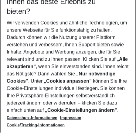
Ihnen das beste Erlebnis zu
10.08.26
–
08.08.27
5-8 Nächte
bieten?
Wer wird verreisen
2 Erwachsene
Keine Kinder
Wir verwenden Cookies und ähnliche Technologien, um
unsere Webseite für Sie funktionsfähig zu halten.
Mehr Filter anzeigen
Dadurch können wir die Nutzung unserer Plattform
verstehen und verbessern, Ihnen Support bieten sowie
Inhalte, Angebote und Werbung anzeigen, die für Sie
relevant sind und zu Ihnen passen. Klicken Sie auf
„Alle
akzeptieren“
, wenn Sie einverstanden sind. Ihnen reicht
das Nötigste? Dann wählen Sie
„Nur notwendige
Footer
Cookies“
. Unter
„Cookies anpassen“
können Sie Ihre
Footer navigation
Cookie-Einstellungen individuell festlegen. Sie können
Über uns
Ihre Privatsphäre-Einstellungen selbstverständlich
AGB
jederzeit ändern oder widerrufen – klicken Sie dazu
Service & Hilfe
Cookie-Einstellungen ändern
einfach unten auf
„Cookie-Einstellungen ändern“
.
Barrierefreies Reisen
Datenschutz-Informationen
Impressum
Cookie-Richtlinie
Folgen Sie uns
Check-in
Cookie/Tracking-Informationen
Datenschutz
FAQ
Impressum