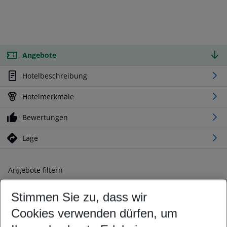
Angebote
Hotelbeschreibung
Hotelmerkmale
Bewertungen
Lage
Angebote filtern
Ändern Sie Ihre Kriterien nach Ihren Wünschen
Stimmen Sie zu, dass wir
Abflughafen wählen
Beliebiger Abflughafen
Cookies verwenden dürfen, um
Reisezeitraum wählen