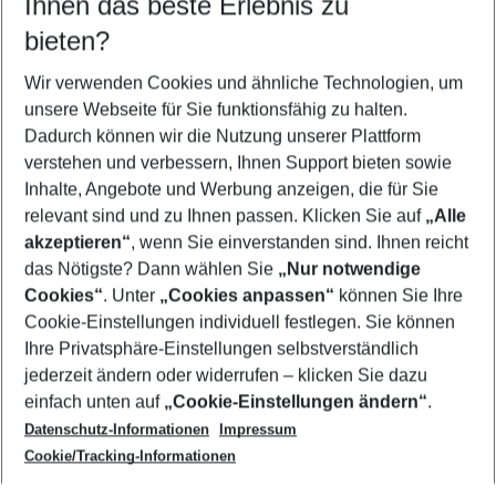
Ihnen das beste Erlebnis zu
08.08.26
–
06.08.27
5-8 Nächte
bieten?
Wer wird verreisen
2 Erwachsene
Keine Kinder
Wir verwenden Cookies und ähnliche Technologien, um
unsere Webseite für Sie funktionsfähig zu halten.
Mehr Filter anzeigen
Dadurch können wir die Nutzung unserer Plattform
verstehen und verbessern, Ihnen Support bieten sowie
Inhalte, Angebote und Werbung anzeigen, die für Sie
relevant sind und zu Ihnen passen. Klicken Sie auf
„Alle
akzeptieren“
, wenn Sie einverstanden sind. Ihnen reicht
das Nötigste? Dann wählen Sie
„Nur notwendige
Footer
Cookies“
. Unter
„Cookies anpassen“
können Sie Ihre
Footer navigation
Cookie-Einstellungen individuell festlegen. Sie können
Über uns
Ihre Privatsphäre-Einstellungen selbstverständlich
AGB
jederzeit ändern oder widerrufen – klicken Sie dazu
Service & Hilfe
Cookie-Einstellungen ändern
einfach unten auf
„Cookie-Einstellungen ändern“
.
Barrierefreies Reisen
Datenschutz-Informationen
Impressum
Cookie-Richtlinie
Folgen Sie uns
Check-in
Cookie/Tracking-Informationen
Datenschutz
FAQ
Impressum