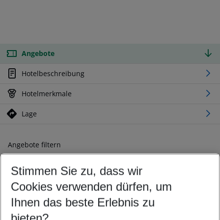
Angebote
Hotelbeschreibung
Hotelmerkmale
Lage
Angebote filtern
Ändern Sie Ihre Kriterien nach Ihren Wünschen
Stimmen Sie zu, dass wir
Abflughafen wählen
Beliebiger Abflughafen
Cookies verwenden dürfen, um
Reisezeitraum wählen
Ihnen das beste Erlebnis zu
11.08.26
–
09.08.27
5-8 Nächte
bieten?