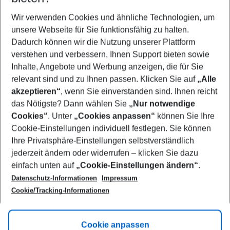
Wer wird verreisen
2 Erwachsene
Keine Kinder
Wir verwenden Cookies und ähnliche Technologien, um
unsere Webseite für Sie funktionsfähig zu halten.
Mehr Filter anzeigen
Dadurch können wir die Nutzung unserer Plattform
verstehen und verbessern, Ihnen Support bieten sowie
Inhalte, Angebote und Werbung anzeigen, die für Sie
relevant sind und zu Ihnen passen. Klicken Sie auf
„Alle
akzeptieren“
, wenn Sie einverstanden sind. Ihnen reicht
das Nötigste? Dann wählen Sie
„Nur notwendige
Footer
Cookies“
. Unter
„Cookies anpassen“
können Sie Ihre
Footer navigation
Cookie-Einstellungen individuell festlegen. Sie können
Über uns
Ihre Privatsphäre-Einstellungen selbstverständlich
AGB
jederzeit ändern oder widerrufen – klicken Sie dazu
Service & Hilfe
Cookie-Einstellungen ändern
einfach unten auf
„Cookie-Einstellungen ändern“
.
Barrierefreies Reisen
Datenschutz-Informationen
Impressum
Cookie-Richtlinie
Folgen Sie uns
Check-in
Cookie/Tracking-Informationen
Datenschutz
FAQ
Impressum
Flugbeschränkungen
Hilfe & Kontakt
Cookie anpassen