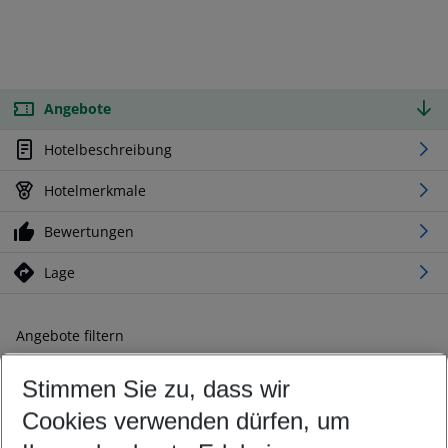
Angebote
Hotelbeschreibung
Hotelmerkmale
Bewertungen
Lage
Angebote filtern
Ändern Sie Ihre Kriterien nach Ihren Wünschen
Stimmen Sie zu, dass wir
Abflughafen wählen
Beliebiger Abflughafen
Cookies verwenden dürfen, um
Reisezeitraum wählen