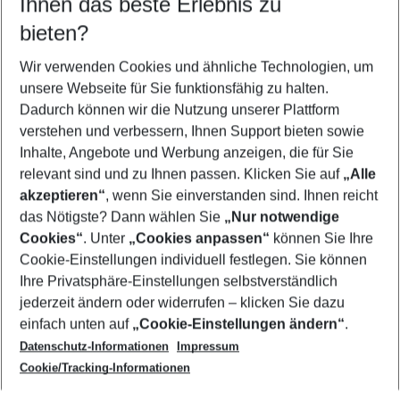
Ihnen das beste Erlebnis zu
11.08.26
–
09.08.27
5-8 Nächte
bieten?
Wer wird verreisen
2 Erwachsene
Keine Kinder
Wir verwenden Cookies und ähnliche Technologien, um
unsere Webseite für Sie funktionsfähig zu halten.
Mehr Filter anzeigen
Dadurch können wir die Nutzung unserer Plattform
verstehen und verbessern, Ihnen Support bieten sowie
Inhalte, Angebote und Werbung anzeigen, die für Sie
relevant sind und zu Ihnen passen. Klicken Sie auf
„Alle
akzeptieren“
, wenn Sie einverstanden sind. Ihnen reicht
das Nötigste? Dann wählen Sie
„Nur notwendige
Footer
Cookies“
. Unter
„Cookies anpassen“
können Sie Ihre
Footer navigation
Cookie-Einstellungen individuell festlegen. Sie können
Über uns
Ihre Privatsphäre-Einstellungen selbstverständlich
AGB
jederzeit ändern oder widerrufen – klicken Sie dazu
Service & Hilfe
Cookie-Einstellungen ändern
einfach unten auf
„Cookie-Einstellungen ändern“
.
Barrierefreies Reisen
Datenschutz-Informationen
Impressum
Cookie-Richtlinie
Folgen Sie uns
Check-in
Cookie/Tracking-Informationen
Datenschutz
FAQ
Impressum