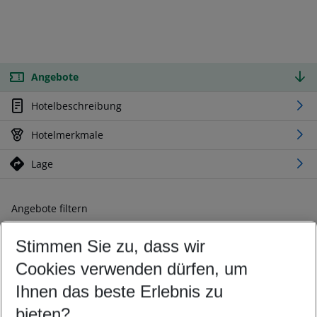
Angebote
Hotelbeschreibung
Hotelmerkmale
Lage
Angebote filtern
Ändern Sie Ihre Kriterien nach Ihren Wünschen
Stimmen Sie zu, dass wir
Abflughafen wählen
Beliebiger Abflughafen
Cookies verwenden dürfen, um
Reisezeitraum wählen
Ihnen das beste Erlebnis zu
12.08.26
–
10.08.27
5-8 Nächte
bieten?