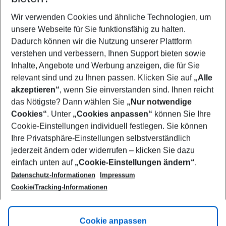
Wer wird verreisen
2 Erwachsene
Keine Kinder
Wir verwenden Cookies und ähnliche Technologien, um
unsere Webseite für Sie funktionsfähig zu halten.
Mehr Filter anzeigen
Dadurch können wir die Nutzung unserer Plattform
verstehen und verbessern, Ihnen Support bieten sowie
Inhalte, Angebote und Werbung anzeigen, die für Sie
relevant sind und zu Ihnen passen. Klicken Sie auf
„Alle
akzeptieren“
, wenn Sie einverstanden sind. Ihnen reicht
das Nötigste? Dann wählen Sie
„Nur notwendige
Footer
Cookies“
. Unter
„Cookies anpassen“
können Sie Ihre
Footer navigation
Cookie-Einstellungen individuell festlegen. Sie können
Über uns
Ihre Privatsphäre-Einstellungen selbstverständlich
AGB
jederzeit ändern oder widerrufen – klicken Sie dazu
Service & Hilfe
Cookie-Einstellungen ändern
einfach unten auf
„Cookie-Einstellungen ändern“
.
Barrierefreies Reisen
Datenschutz-Informationen
Impressum
Cookie-Richtlinie
Folgen Sie uns
Check-in
Cookie/Tracking-Informationen
Datenschutz
FAQ
Impressum
Flugbeschränkungen
Hilfe & Kontakt
Cookie anpassen