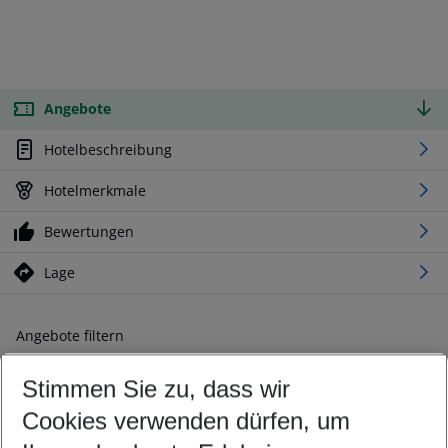
Angebote
Hotelbeschreibung
Hotelmerkmale
Bewertungen
Lage
Angebote filtern
Ändern Sie Ihre Kriterien nach Ihren Wünschen
Stimmen Sie zu, dass wir
Abflughafen wählen
Beliebiger Abflughafen
Cookies verwenden dürfen, um
Reisezeitraum wählen