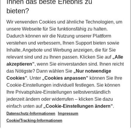
Ihnen das beste Erlebnis zu
11.08.26
–
09.08.27
5-8 Nächte
bieten?
Wer wird verreisen
2 Erwachsene
Keine Kinder
Wir verwenden Cookies und ähnliche Technologien, um
unsere Webseite für Sie funktionsfähig zu halten.
Mehr Filter anzeigen
Dadurch können wir die Nutzung unserer Plattform
verstehen und verbessern, Ihnen Support bieten sowie
Inhalte, Angebote und Werbung anzeigen, die für Sie
relevant sind und zu Ihnen passen. Klicken Sie auf
„Alle
akzeptieren“
, wenn Sie einverstanden sind. Ihnen reicht
das Nötigste? Dann wählen Sie
„Nur notwendige
Footer
Cookies“
. Unter
„Cookies anpassen“
können Sie Ihre
Footer navigation
Cookie-Einstellungen individuell festlegen. Sie können
Über uns
Ihre Privatsphäre-Einstellungen selbstverständlich
AGB
jederzeit ändern oder widerrufen – klicken Sie dazu
Service & Hilfe
Cookie-Einstellungen ändern
einfach unten auf
„Cookie-Einstellungen ändern“
.
Barrierefreies Reisen
Datenschutz-Informationen
Impressum
Cookie-Richtlinie
Folgen Sie uns
Check-in
Cookie/Tracking-Informationen
Datenschutz
FAQ
Impressum