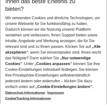
Ihnen das beste Erlebnis zu
08.08.26
–
06.08.27
5-8 Nächte
bieten?
Wer wird verreisen
2 Erwachsene
Keine Kinder
Wir verwenden Cookies und ähnliche Technologien, um
unsere Webseite für Sie funktionsfähig zu halten.
Mehr Filter anzeigen
Dadurch können wir die Nutzung unserer Plattform
verstehen und verbessern, Ihnen Support bieten sowie
Inhalte, Angebote und Werbung anzeigen, die für Sie
relevant sind und zu Ihnen passen. Klicken Sie auf
„Alle
akzeptieren“
, wenn Sie einverstanden sind. Ihnen reicht
das Nötigste? Dann wählen Sie
„Nur notwendige
Footer
Cookies“
. Unter
„Cookies anpassen“
können Sie Ihre
Footer navigation
Cookie-Einstellungen individuell festlegen. Sie können
Über uns
Ihre Privatsphäre-Einstellungen selbstverständlich
AGB
jederzeit ändern oder widerrufen – klicken Sie dazu
Service & Hilfe
Cookie-Einstellungen ändern
einfach unten auf
„Cookie-Einstellungen ändern“
.
Barrierefreies Reisen
Datenschutz-Informationen
Impressum
Cookie-Richtlinie
Folgen Sie uns
Check-in
Cookie/Tracking-Informationen
Datenschutz
FAQ
Impressum