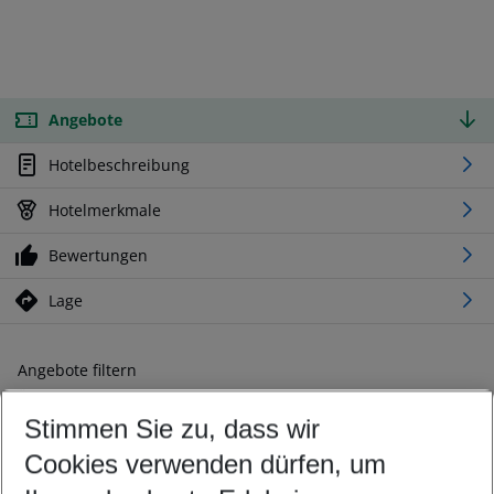
Angebote
Hotelbeschreibung
Hotelmerkmale
Bewertungen
Lage
Angebote filtern
Ändern Sie Ihre Kriterien nach Ihren Wünschen
Stimmen Sie zu, dass wir
Abflughafen wählen
Beliebiger Abflughafen
Cookies verwenden dürfen, um
Reisezeitraum wählen