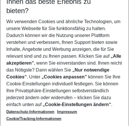
Ihnen das beste Erlebnis zu
08.08.26
–
06.08.27
5-8 Nächte
bieten?
Wer wird verreisen
2 Erwachsene
Keine Kinder
Wir verwenden Cookies und ähnliche Technologien, um
unsere Webseite für Sie funktionsfähig zu halten.
Mehr Filter anzeigen
Dadurch können wir die Nutzung unserer Plattform
verstehen und verbessern, Ihnen Support bieten sowie
Inhalte, Angebote und Werbung anzeigen, die für Sie
relevant sind und zu Ihnen passen. Klicken Sie auf
„Alle
akzeptieren“
, wenn Sie einverstanden sind. Ihnen reicht
das Nötigste? Dann wählen Sie
„Nur notwendige
Footer
Cookies“
. Unter
„Cookies anpassen“
können Sie Ihre
Footer navigation
Cookie-Einstellungen individuell festlegen. Sie können
Über uns
Ihre Privatsphäre-Einstellungen selbstverständlich
AGB
jederzeit ändern oder widerrufen – klicken Sie dazu
Service & Hilfe
Cookie-Einstellungen ändern
einfach unten auf
„Cookie-Einstellungen ändern“
.
Barrierefreies Reisen
Datenschutz-Informationen
Impressum
Cookie-Richtlinie
Folgen Sie uns
Check-in
Cookie/Tracking-Informationen
Datenschutz
FAQ
Impressum