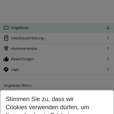
Angebote
Hotelbeschreibung
Hotelmerkmale
Bewertungen
Lage
Angebote filtern
Ändern Sie Ihre Kriterien nach Ihren Wünschen
Stimmen Sie zu, dass wir
Abflughafen wählen
Beliebiger Abflughafen
Cookies verwenden dürfen, um
Reisezeitraum wählen