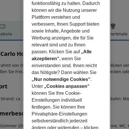
funktionsfähig zu halten. Dadurch
können wir die Nutzung unserer
Plattform verstehen und
verbessern, Ihnen Support bieten
sowie Inhalte, Angebote und
ebote
Hotelbeschreibung
Hotelmerkmale
Werbung anzeigen, die für Sie
elbeschreibung
relevant sind und zu Ihnen
passen. Klicken Sie auf
„Alle
 Carlo Hotel Garni
3
akzeptieren“
, wenn Sie
rahmt von Olivenbäumen, Bananenstauden und bunten Blüten verza
einverstanden sind. Ihnen reicht
ßen Sie Freizeitvergnügen nach Maß im Pool mit Kinderbecken ode
das Nötigste? Dann wählen Sie
„Nur notwendige Cookies“
.
ort
Unter
„Cookies anpassen“
können Sie Ihre Cookie-
 Strand: ca. 200 m - zum Ortszentrum: ca. 3 km - zur Bergbahn: Mon
Einstellungen individuell
festlegen. Sie können Ihre
merbeschreibung
Privatsphäre-Einstellungen
selbstverständlich jederzeit
lzimmer (DB1) - 10-15 qm, Doppel, Dusche oder Badewanne, WC, Ha
ändern oder widerrufen – klicken