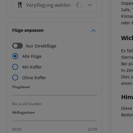
Doppe
Verpflegung wählen
Safe,
Klima
oder 
Flüge anpassen
Wic
Nur Direktflüge
Es fäl
Alle Flüge
Stern
Bei p
Mit Koffer
In-Zei
Dies 
Ohne Koffer
einen
Flugdauer
Flugdauer
Hin
Bis zu 24 Stunden
Diese
Abflugzeiten
Abflugzeiten
Bedür
00:00
23:59