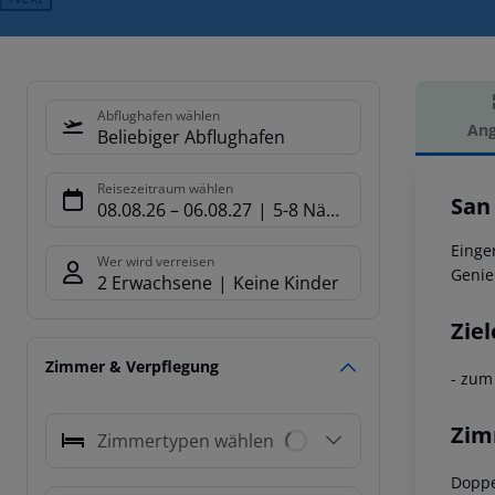
Abflughafen wählen
Ang
Beliebiger Abflughafen
Hot
Reisezeitraum wählen
San
08.08.26
–
06.08.27
5-8 Nächte
Einge
Wer wird verreisen
Genie
2 Erwachsene
Keine Kinder
Ziel
Zimmer & Verpflegung
- zum
Zim
Zimmertypen wählen
Doppe