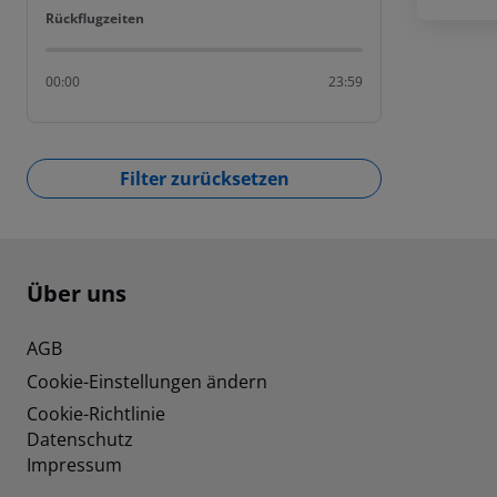
Rückflugzeiten
Rückflugzeiten
00:00
23:59
Filter zurücksetzen
Footer
Footer navigation
Über uns
AGB
Cookie-Einstellungen ändern
Cookie-Richtlinie
Datenschutz
Impressum