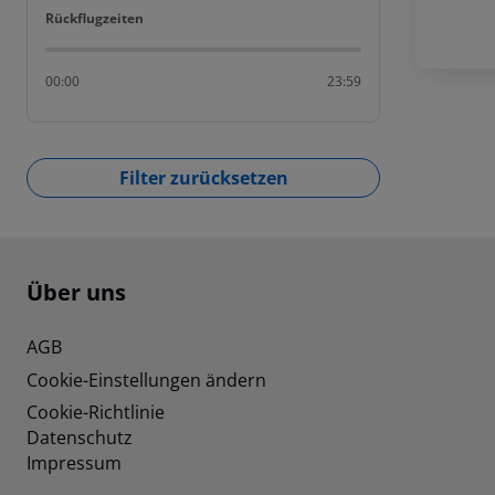
Rückflugzeiten
Rückflugzeiten
00:00
23:59
Filter zurücksetzen
Footer
Footer navigation
Über uns
AGB
Cookie-Einstellungen ändern
Cookie-Richtlinie
Datenschutz
Impressum