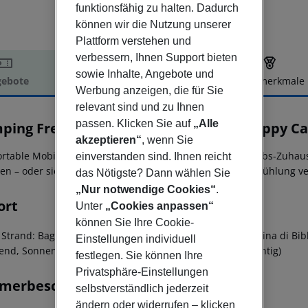
funktionsfähig zu halten. Dadurch
können wir die Nutzung unserer
Plattform verstehen und
verbessern, Ihnen Support bieten
sowie Inhalte, Angebote und
ebote
Hotelbeschreibung
Hotelmerkmale
Werbung anzeigen, die für Sie
elbeschreibung
relevant sind und zu Ihnen
passen. Klicken Sie auf
„Alle
ping Free Beach - Mobile Homes by Happy C
akzeptieren“
, wenn Sie
rtable Mobilheime im Schatten der Pinien sind Ihr Urlaubs-Zuhau
einverstanden sind. Ihnen reicht
en – oder sie nehmen ganz bequem den Shuttlebus. Abkühlung ver
das Nötigste? Dann wählen Sie
„Nur notwendige Cookies“
.
ort
Unter
„Cookies anpassen“
können Sie Ihre Cookie-
 Strand: Bagno Mojito, ca. 450 m - zum Ortszentrum: Marina di Bibb
Einstellungen individuell
end, Sonnenschirme (kostenpflichtig), Liegen (kostenpflichtig)
festlegen. Sie können Ihre
Privatsphäre-Einstellungen
merbeschreibung
selbstverständlich jederzeit
ändern oder widerrufen – klicken