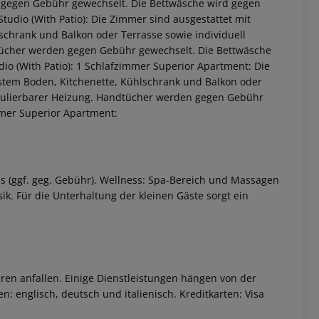
 gegen Gebühr gewechselt. Die Bettwäsche wird gegen
tudio (With Patio): Die Zimmer sind ausgestattet mit
lschrank und Balkon oder Terrasse sowie individuell
dtücher werden gegen Gebühr gewechselt. Die Bettwäsche
dio (With Patio): 1 Schlafzimmer Superior Apartment: Die
estem Boden, Kitchenette, Kühlschrank und Balkon oder
regulierbarer Heizung. Handtücher werden gegen Gebühr
mer Superior Apartment:
 akzeptieren
s (ggf. geg. Gebühr). Wellness: Spa-Bereich und Massagen
. Für die Unterhaltung der kleinen Gäste sorgt ein
ren anfallen. Einige Dienstleistungen hängen von der
: englisch, deutsch und italienisch. Kreditkarten: Visa