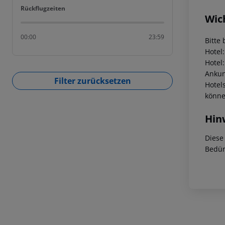
Rückflugzeiten
Rückflugzeiten
Wic
00:00
23:59
Bitte 
Hotel
Hotel
Ankunf
Filter zurücksetzen
Hotel
könne
Hin
Diese
Bedür