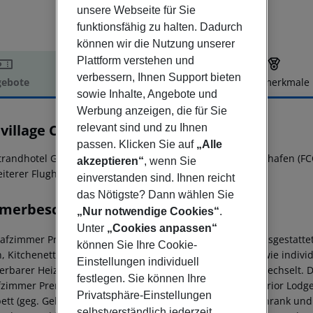
unsere Webseite für Sie
funktionsfähig zu halten. Dadurch
können wir die Nutzung unserer
Plattform verstehen und
verbessern, Ihnen Support bieten
ebote
Hotelbeschreibung
Hotelmerkmale
sowie Inhalte, Angebote und
elbeschreibung
Werbung anzeigen, die für Sie
village California
relevant sind und zu Ihnen
3
passen. Klicken Sie auf
„Alle
trandhotel Gitavillage California liegt ca. 100 km vom Flughafen (F
akzeptieren“
, wenn Sie
eiterer Flughafen (FCO) liegt in etwa 100 km Entfernung.
einverstanden sind. Ihnen reicht
das Nötigste? Dann wählen Sie
merbeschreibung
„Nur notwendige Cookies“
.
Unter
„Cookies anpassen“
lafzimmer Premium Lodge (Mit Patio): Die Zimmer sind ausgestattet
können Sie Ihre Cookie-
, Kitchenette, Kühlschrank und Balkon oder Terrasse sowie individ
Einstellungen individuell
ierbarer Heizung. Handtücher werden gegen Gebühr gewechselt. D
festlegen. Sie können Ihre
fzimmer Premium Lodge (Mit Patio): 2 Schlafzimmer Superior Lodge 
Privatsphäre-Einstellungen
ett (geg. Gebühr), gefliestem Boden, Kitchenette, Kühlschrank und 
selbstverständlich jederzeit