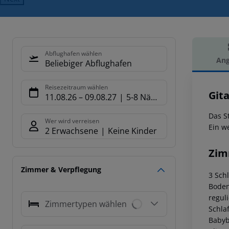
Abflughafen wählen
Ang
Beliebiger Abflughafen
Hot
Reisezeitraum wählen
Gita
11.08.26
–
09.08.27
5-8 Nächte
Das S
Wer wird verreisen
Ein w
2 Erwachsene
Keine Kinder
Zim
Zimmer & Verpflegung
3 Sch
Boden
regul
Zimmertypen wählen
Schla
Babyb