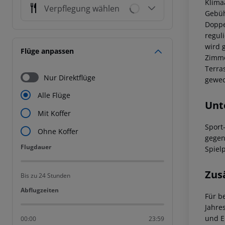
Klima
Verpflegung wählen
Gebüh
Doppe
regul
wird 
Flüge anpassen
Zimme
Terra
Nur Direktflüge
gewec
Alle Flüge
Unt
Mit Koffer
Sport
Ohne Koffer
gegen
Flugdauer
Flugdauer
Spielp
Zus
Bis zu 24 Stunden
Abflugzeiten
Abflugzeiten
Für b
Jahre
und E
00:00
23:59