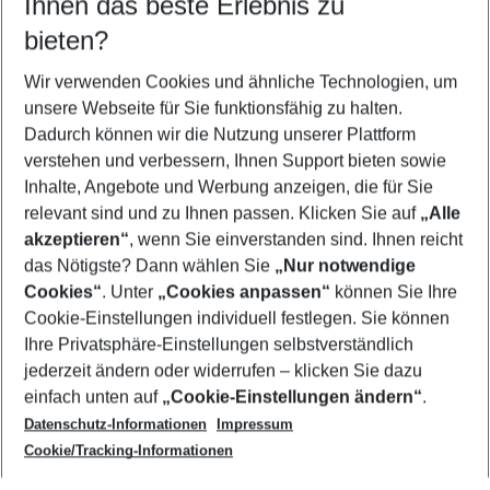
Ihnen das beste Erlebnis zu
10.08.26
–
08.08.27
5-8 Nächte
bieten?
Wer wird verreisen
2 Erwachsene
Keine Kinder
Wir verwenden Cookies und ähnliche Technologien, um
unsere Webseite für Sie funktionsfähig zu halten.
Mehr Filter anzeigen
Dadurch können wir die Nutzung unserer Plattform
verstehen und verbessern, Ihnen Support bieten sowie
Inhalte, Angebote und Werbung anzeigen, die für Sie
relevant sind und zu Ihnen passen. Klicken Sie auf
„Alle
akzeptieren“
, wenn Sie einverstanden sind. Ihnen reicht
das Nötigste? Dann wählen Sie
„Nur notwendige
Footer
Cookies“
. Unter
„Cookies anpassen“
können Sie Ihre
Footer navigation
Cookie-Einstellungen individuell festlegen. Sie können
Über uns
Ihre Privatsphäre-Einstellungen selbstverständlich
AGB
jederzeit ändern oder widerrufen – klicken Sie dazu
Service & Hilfe
Cookie-Einstellungen ändern
einfach unten auf
„Cookie-Einstellungen ändern“
.
Barrierefreies Reisen
Datenschutz-Informationen
Impressum
Cookie-Richtlinie
Folgen Sie uns
Check-in
Cookie/Tracking-Informationen
Datenschutz
FAQ
Impressum