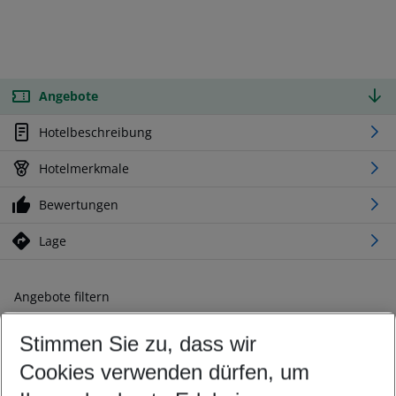
Angebote
Hotelbeschreibung
Hotelmerkmale
Bewertungen
Lage
Angebote filtern
Ändern Sie Ihre Kriterien nach Ihren Wünschen
Stimmen Sie zu, dass wir
Abflughafen wählen
Beliebiger Abflughafen
Cookies verwenden dürfen, um
Reisezeitraum wählen