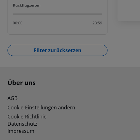
Rückflugzeiten
Rückflugzeiten
00:00
23:59
Filter zurücksetzen
Footer
Footer navigation
Über uns
AGB
Cookie-Einstellungen ändern
Cookie-Richtlinie
Datenschutz
Impressum