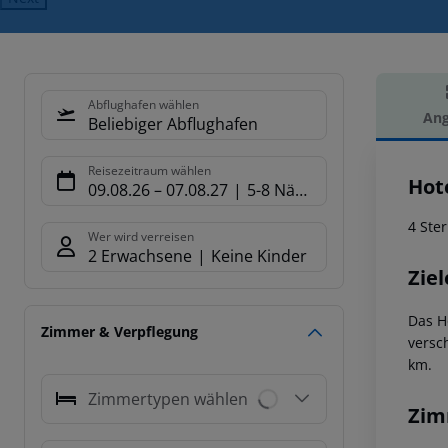
Abflughafen wählen
Ang
Beliebiger Abflughafen
Hot
Reisezeitraum wählen
Hot
09.08.26
–
07.08.27
5-8 Nächte
4 Ste
Wer wird verreisen
2 Erwachsene
Keine Kinder
Ziel
Das H
Zimmer & Verpflegung
versc
km.
Zimmertypen wählen
Zim