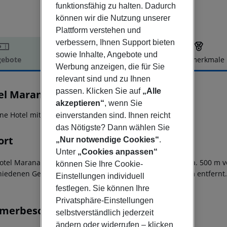
funktionsfähig zu halten. Dadurch
können wir die Nutzung unserer
Plattform verstehen und
verbessern, Ihnen Support bieten
sowie Inhalte, Angebote und
ebote
Hotelbeschreibung
Hotelmerkmale
Werbung anzeigen, die für Sie
elbeschreibung
relevant sind und zu Ihnen
passen. Klicken Sie auf
„Alle
el Marana
4
akzeptieren“
, wenn Sie
rne Hotel mit Strandnähe!
einverstanden sind. Ihnen reicht
das Nötigste? Dann wählen Sie
ort
„Nur notwendige Cookies“
.
Unter
„Cookies anpassen“
otel Marana befindet sich im Golfo di Marinella und ist ca. 500 m
können Sie Ihre Cookie-
hiedenen Geschäften, Restaurants und Bars ist etwa 7 km entfernt.
Einstellungen individuell
festlegen. Sie können Ihre
Privatsphäre-Einstellungen
merbeschreibung
selbstverständlich jederzeit
ändern oder widerrufen – klicken