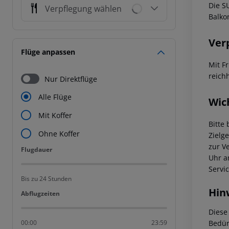
Die S
Verpflegung wählen
Balko
Ver
Flüge anpassen
Mit F
reichh
Nur Direktflüge
Alle Flüge
Wic
Mit Koffer
Bitte
Ohne Koffer
Zielg
zur V
Flugdauer
Flugdauer
Uhr a
Servi
Bis zu 24 Stunden
Hin
Abflugzeiten
Abflugzeiten
Diese
Bedür
00:00
23:59