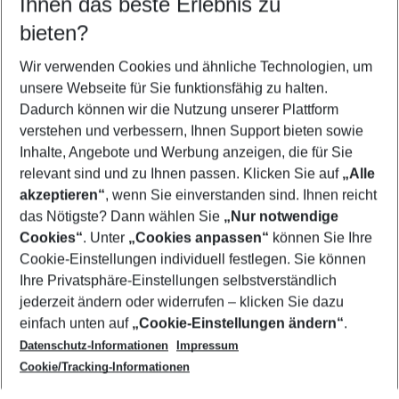
Ihnen das beste Erlebnis zu
09.08.26
–
07.08.27
5-8 Nächte
bieten?
Wer wird verreisen
2 Erwachsene
Keine Kinder
Wir verwenden Cookies und ähnliche Technologien, um
unsere Webseite für Sie funktionsfähig zu halten.
Mehr Filter anzeigen
Dadurch können wir die Nutzung unserer Plattform
verstehen und verbessern, Ihnen Support bieten sowie
Inhalte, Angebote und Werbung anzeigen, die für Sie
relevant sind und zu Ihnen passen. Klicken Sie auf
„Alle
akzeptieren“
, wenn Sie einverstanden sind. Ihnen reicht
das Nötigste? Dann wählen Sie
„Nur notwendige
Footer
Cookies“
. Unter
„Cookies anpassen“
können Sie Ihre
Footer navigation
Cookie-Einstellungen individuell festlegen. Sie können
Über uns
Ihre Privatsphäre-Einstellungen selbstverständlich
AGB
jederzeit ändern oder widerrufen – klicken Sie dazu
Service & Hilfe
Cookie-Einstellungen ändern
einfach unten auf
„Cookie-Einstellungen ändern“
.
Barrierefreies Reisen
Datenschutz-Informationen
Impressum
Cookie-Richtlinie
Folgen Sie uns
Check-in
Cookie/Tracking-Informationen
Datenschutz
FAQ
Impressum