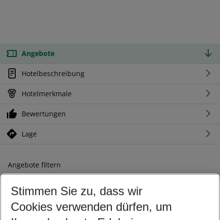
Angebote
Hotelbeschreibung
Hotelmerkmale
Bewertungen
Lage
Angebote filtern
Ändern Sie Ihre Kriterien nach Ihren Wünschen
Stimmen Sie zu, dass wir
Abflughafen wählen
Beliebiger Abflughafen
Cookies verwenden dürfen, um
Reisezeitraum wählen