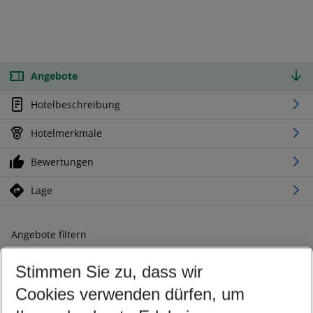
Angebote
Hotelbeschreibung
Hotelmerkmale
Bewertungen
Lage
Angebote filtern
Ändern Sie Ihre Kriterien nach Ihren Wünschen
Stimmen Sie zu, dass wir
Abflughafen wählen
Beliebiger Abflughafen
Cookies verwenden dürfen, um
Reisezeitraum wählen