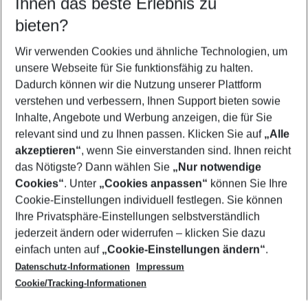
Ihnen das beste Erlebnis zu
08.08.26
–
06.08.27
5-8 Nächte
bieten?
Wer wird verreisen
2 Erwachsene
Keine Kinder
Wir verwenden Cookies und ähnliche Technologien, um
unsere Webseite für Sie funktionsfähig zu halten.
Mehr Filter anzeigen
Dadurch können wir die Nutzung unserer Plattform
verstehen und verbessern, Ihnen Support bieten sowie
Inhalte, Angebote und Werbung anzeigen, die für Sie
relevant sind und zu Ihnen passen. Klicken Sie auf
„Alle
akzeptieren“
, wenn Sie einverstanden sind. Ihnen reicht
das Nötigste? Dann wählen Sie
„Nur notwendige
Footer
Cookies“
. Unter
„Cookies anpassen“
können Sie Ihre
Footer navigation
Cookie-Einstellungen individuell festlegen. Sie können
Über uns
Ihre Privatsphäre-Einstellungen selbstverständlich
AGB
jederzeit ändern oder widerrufen – klicken Sie dazu
Service & Hilfe
Cookie-Einstellungen ändern
einfach unten auf
„Cookie-Einstellungen ändern“
.
Barrierefreies Reisen
Datenschutz-Informationen
Impressum
Cookie-Richtlinie
Folgen Sie uns
Check-in
Cookie/Tracking-Informationen
Datenschutz
FAQ
Impressum