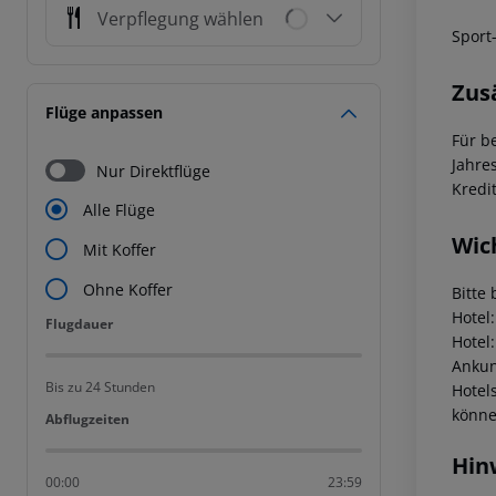
Verpflegung wählen
Sport
Zus
Flüge anpassen
Für b
Jahre
Nur Direktflüge
Kredi
Alle Flüge
Wic
Mit Koffer
Ohne Koffer
Bitte 
Hotel
Flugdauer
Flugdauer
Hotel
Ankunf
Bis zu 24 Stunden
Hotel
könne
Abflugzeiten
Abflugzeiten
Hin
00:00
23:59