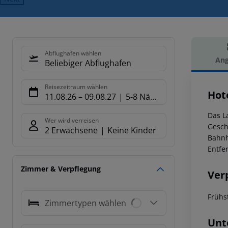
Abflughafen wählen
Ang
Beliebiger Abflughafen
Hot
Reisezeitraum wählen
Hot
11.08.26
–
09.08.27
5-8 Nächte
Das L
Wer wird verreisen
Gesch
2 Erwachsene
Keine Kinder
Bahnh
Entfe
Zimmer & Verpflegung
Ver
Frühs
Zimmertypen wählen
Unt