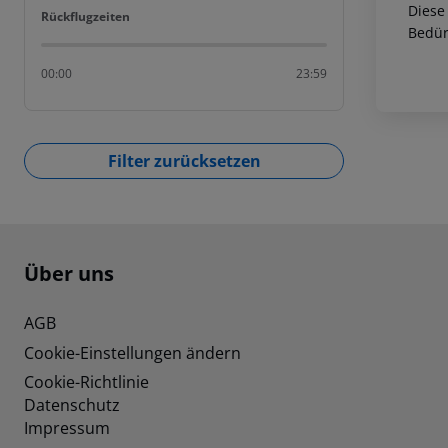
Diese
Rückflugzeiten
Rückflugzeiten
Bedür
00:00
23:59
Filter zurücksetzen
Footer
Footer navigation
Über uns
AGB
Cookie-Einstellungen ändern
Cookie-Richtlinie
Datenschutz
Impressum