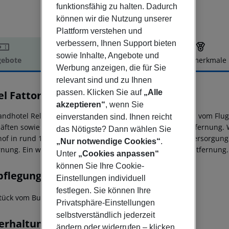
funktionsfähig zu halten. Dadurch
können wir die Nutzung unserer
Plattform verstehen und
verbessern, Ihnen Support bieten
sowie Inhalte, Angebote und
ebote
Hotelbeschreibung
Hotelmerkmale
Werbung anzeigen, die für Sie
elbeschreibung
relevant sind und zu Ihnen
passen. Klicken Sie auf
„Alle
el Fattoria Belvedere
4
akzeptieren“
, wenn Sie
andhotel Relais Fattoria Belvedere befindet sich ca. 70 km vom Flug
einverstanden sind. Ihnen reicht
äften sowie in einem Lebensmittelmarkt in ca. 17 km Entfernung. W
das Nötigste? Dann wählen Sie
of in rund 17 km Entfernung erreichen. Zur ärztlichen Versorgung 
„Nur notwendige Cookies“
.
rnung. Ein weiterer Flughafen (PSA) liegt in etwa 70 km Entfernung.
Unter
„Cookies anpassen“
können Sie Ihre Cookie-
pflegung
Einstellungen individuell
festlegen. Sie können Ihre
tück vom Buffet.
Privatsphäre-Einstellungen
selbstverständlich jederzeit
erhaltung
ändern oder widerrufen – klicken