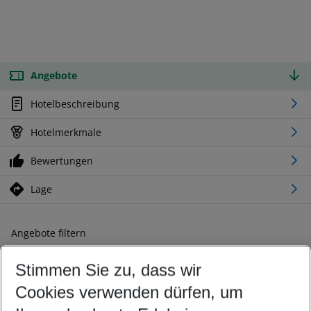
Angebote
Hotelbeschreibung
Hotelmerkmale
Bewertungen
Lage
Angebote filtern
Ändern Sie Ihre Kriterien nach Ihren Wünschen
Stimmen Sie zu, dass wir
Abflughafen wählen
Beliebiger Abflughafen
Cookies verwenden dürfen, um
Reisezeitraum wählen