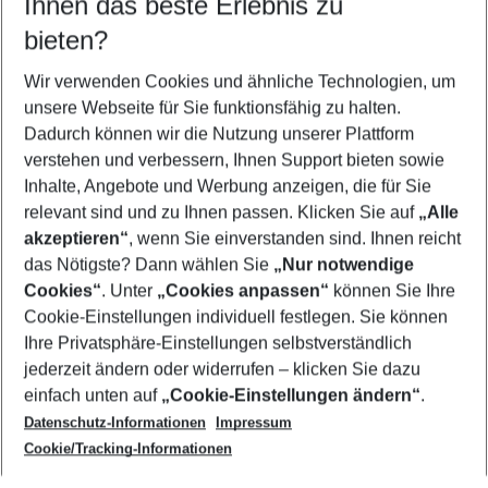
Ihnen das beste Erlebnis zu
09.08.26
–
07.08.27
5-8 Nächte
bieten?
Wer wird verreisen
2 Erwachsene
Keine Kinder
Wir verwenden Cookies und ähnliche Technologien, um
unsere Webseite für Sie funktionsfähig zu halten.
Mehr Filter anzeigen
Dadurch können wir die Nutzung unserer Plattform
verstehen und verbessern, Ihnen Support bieten sowie
Inhalte, Angebote und Werbung anzeigen, die für Sie
relevant sind und zu Ihnen passen. Klicken Sie auf
„Alle
akzeptieren“
, wenn Sie einverstanden sind. Ihnen reicht
das Nötigste? Dann wählen Sie
„Nur notwendige
Footer
Cookies“
. Unter
„Cookies anpassen“
können Sie Ihre
Footer navigation
Cookie-Einstellungen individuell festlegen. Sie können
Über uns
Ihre Privatsphäre-Einstellungen selbstverständlich
AGB
jederzeit ändern oder widerrufen – klicken Sie dazu
Service & Hilfe
Cookie-Einstellungen ändern
einfach unten auf
„Cookie-Einstellungen ändern“
.
Barrierefreies Reisen
Datenschutz-Informationen
Impressum
Cookie-Richtlinie
Folgen Sie uns
Check-in
Cookie/Tracking-Informationen
Datenschutz
FAQ
Impressum