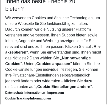
Ihnen das beste Erlebnis zu
09.08.26
–
07.08.27
5-8 Nächte
bieten?
Wer wird verreisen
2 Erwachsene
Keine Kinder
Wir verwenden Cookies und ähnliche Technologien, um
unsere Webseite für Sie funktionsfähig zu halten.
Mehr Filter anzeigen
Dadurch können wir die Nutzung unserer Plattform
verstehen und verbessern, Ihnen Support bieten sowie
Inhalte, Angebote und Werbung anzeigen, die für Sie
relevant sind und zu Ihnen passen. Klicken Sie auf
„Alle
akzeptieren“
, wenn Sie einverstanden sind. Ihnen reicht
das Nötigste? Dann wählen Sie
„Nur notwendige
Footer
Cookies“
. Unter
„Cookies anpassen“
können Sie Ihre
Footer navigation
Cookie-Einstellungen individuell festlegen. Sie können
Über uns
Ihre Privatsphäre-Einstellungen selbstverständlich
AGB
jederzeit ändern oder widerrufen – klicken Sie dazu
Service & Hilfe
Cookie-Einstellungen ändern
einfach unten auf
„Cookie-Einstellungen ändern“
.
Barrierefreies Reisen
Datenschutz-Informationen
Impressum
Cookie-Richtlinie
Folgen Sie uns
Check-in
Cookie/Tracking-Informationen
Datenschutz
FAQ
Impressum