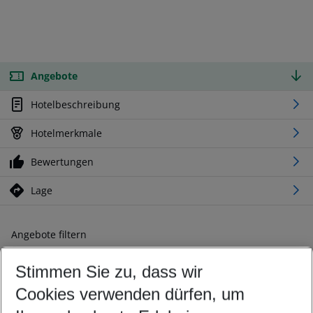
Angebote
Hotelbeschreibung
Hotelmerkmale
Bewertungen
Lage
Angebote filtern
Ändern Sie Ihre Kriterien nach Ihren Wünschen
Stimmen Sie zu, dass wir
Abflughafen wählen
Beliebiger Abflughafen
Cookies verwenden dürfen, um
Reisezeitraum wählen