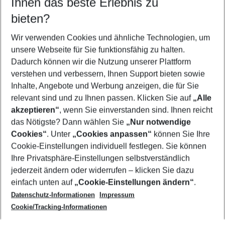
Ihnen das beste Erlebnis zu
10.08.26
–
08.08.27
5-8 Nächte
bieten?
Wer wird verreisen
2 Erwachsene
Keine Kinder
Wir verwenden Cookies und ähnliche Technologien, um
unsere Webseite für Sie funktionsfähig zu halten.
Mehr Filter anzeigen
Dadurch können wir die Nutzung unserer Plattform
verstehen und verbessern, Ihnen Support bieten sowie
Inhalte, Angebote und Werbung anzeigen, die für Sie
relevant sind und zu Ihnen passen. Klicken Sie auf
„Alle
akzeptieren“
, wenn Sie einverstanden sind. Ihnen reicht
das Nötigste? Dann wählen Sie
„Nur notwendige
Footer
Cookies“
. Unter
„Cookies anpassen“
können Sie Ihre
Footer navigation
Cookie-Einstellungen individuell festlegen. Sie können
Über uns
Ihre Privatsphäre-Einstellungen selbstverständlich
AGB
jederzeit ändern oder widerrufen – klicken Sie dazu
Service & Hilfe
Cookie-Einstellungen ändern
einfach unten auf
„Cookie-Einstellungen ändern“
.
Barrierefreies Reisen
Datenschutz-Informationen
Impressum
Cookie-Richtlinie
Folgen Sie uns
Check-in
Cookie/Tracking-Informationen
Datenschutz
FAQ
Impressum