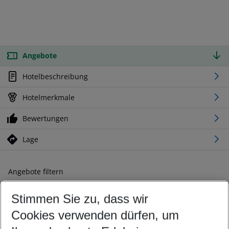
Angebote
Hotelbeschreibung
Hotelmerkmale
Bewertungen
Lage
Angebote filtern
Ändern Sie Ihre Kriterien nach Ihren Wünschen
Stimmen Sie zu, dass wir
Abflughafen wählen
Beliebiger Abflughafen
Cookies verwenden dürfen, um
Reisezeitraum wählen